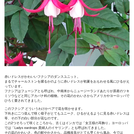
赤いドレスがかわいいフクシアのダンスユニット。
まるでチャールストンを躍るかのように赤いドレスが初夏をおもわせる風にひるがえ
っています。
フクシアはフューシアとも呼ばれ、中南米からニュージーランドあたりが原産のツキ
ミソウなどと同じアカバナ科の植物。その花のかわいさからアメリカやヨーロッパで
ひろく愛されてきました。
このフクシア どういうわけかペアで花を咲かせます。
下向きに二つ並んで咲く様子がとてもユニーク、ひるがえるように見る赤いドレスは
萼、その下の白い部分が花なのです。
この2つそろって咲くところから、古くはインカでは「女王様の耳飾り」ヨーロッパ
では「Ladys eardrops 貴婦人のイヤリング」とも呼ばれてきました。
その花のかわいさ、色の鮮やかさから、品種改良がとても早くから進み、今では