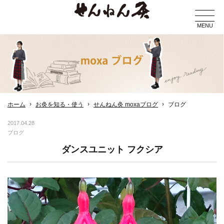
MENU
ホーム
お灸を知る・使う
せんねん灸 moxaブログ
ブログ
2017.04.28
ブログ
ダンスユニット フクシア