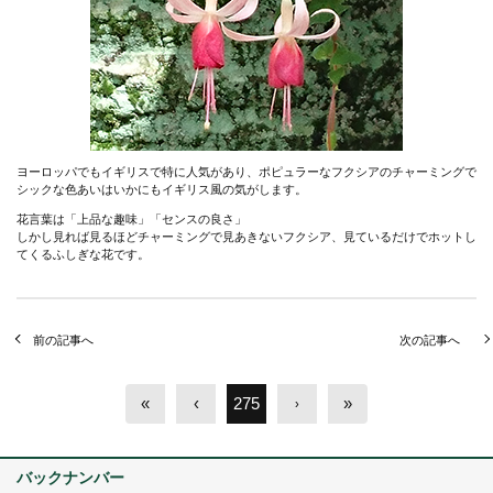
ヨーロッパでもイギリスで特に人気があり、ポピュラーなフクシアのチャーミングで
シックな色あいはいかにもイギリス風の気がします。
花言葉は「上品な趣味」「センスの良さ」
しかし見れば見るほどチャーミングで見あきないフクシア、見ているだけでホットし
てくるふしぎな花です。
前の記事へ
次の記事へ
«
‹
275
»
›
バックナンバー