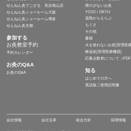
せんねん灸でござる 長浜曳山店
煙の少ないお灸
YOJO / OKYU
せんねん灸ショールーム大阪
温熱からえらぶ
せんねん灸ショールーム博多
もぐさ
せんねん灸京都
その他
参加する
書籍
お灸教室予約
火を使わないお灸[管理医療
棒温灸[管理医療機器]
予約カレンダー
応募点数券について（PD
お灸のQ&A
知る
お灸のQ&A
はじめての方へ
英語版ご使用説明書
会社情報
会社沿革
統合方針
採用情報