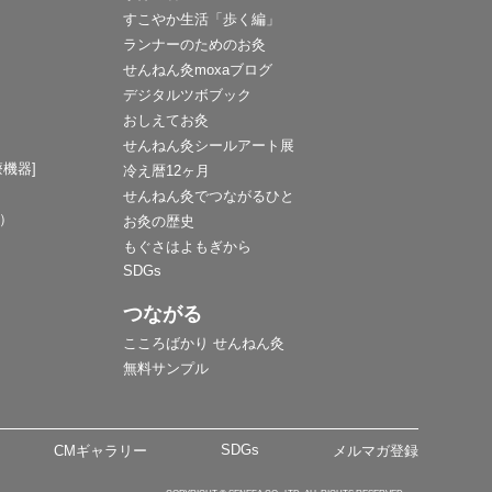
すこやか生活「歩く編」
ランナーのためのお灸
せんねん灸moxaブログ
デジタルツボブック
おしえてお灸
せんねん灸シールアート展
機器]
冷え暦12ヶ月
せんねん灸でつながるひと
F）
お灸の歴史
もぐさはよもぎから
SDGs
つながる
こころばかり せんねん灸
無料サンプル
SDGs
CMギャラリー
メルマガ登録