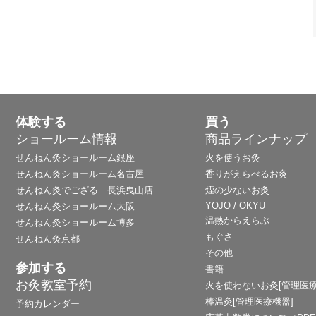
体験する
買う
ショールーム情報
商品ラインナップ
せんねん灸ショールーム銀座
火を使うお灸
せんねん灸ショールーム名古屋
香りがえらべるお灸
せんねん灸でござる 長浜曳山店
煙の少ないお灸
YOJO / OKYU
せんねん灸ショールーム大阪
温熱からえらぶ
せんねん灸ショールーム博多
もぐさ
せんねん灸京都
その他
参加する
書籍
お灸教室予約
火を使わないお灸[管理医療
棒温灸[管理医療機器]
予約カレンダー