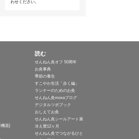
わせください。
読む
せんねん灸オフ 50周年
お灸事典
季節の養生
すこやか生活「歩く編」
ランナーのためのお灸
せんねん灸moxaブログ
デジタルツボブック
おしえてお灸
せんねん灸シールアート展
機器]
冷え暦12ヶ月
せんねん灸でつながるひと