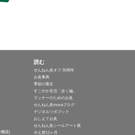
読む
せんねん灸オフ 50周年
お灸事典
季節の養生
すこやか生活「歩く編」
ランナーのためのお灸
せんねん灸moxaブログ
デジタルツボブック
おしえてお灸
せんねん灸シールアート展
機器]
冷え暦12ヶ月