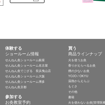
体験する
買う
ショールーム情報
商品ラインナップ
せんねん灸ショールーム銀座
火を使うお灸
せんねん灸ショールーム名古屋
香りがえらべるお灸
せんねん灸でござる 長浜曳山店
煙の少ないお灸
YOJO / OKYU
せんねん灸ショールーム大阪
温熱からえらぶ
せんねん灸ショールーム博多
もぐさ
せんねん灸京都
その他
参加する
書籍
お灸教室予約
火を使わないお灸[管理医療