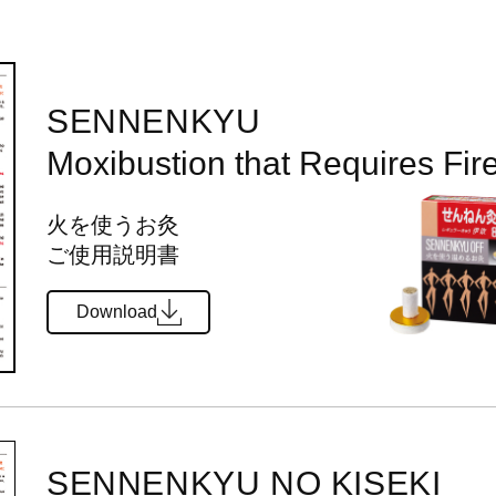
SENNENKYU
Moxibustion that Requires Fire
火を使うお灸
ご使用説明書
Download
SENNENKYU NO KISEKI