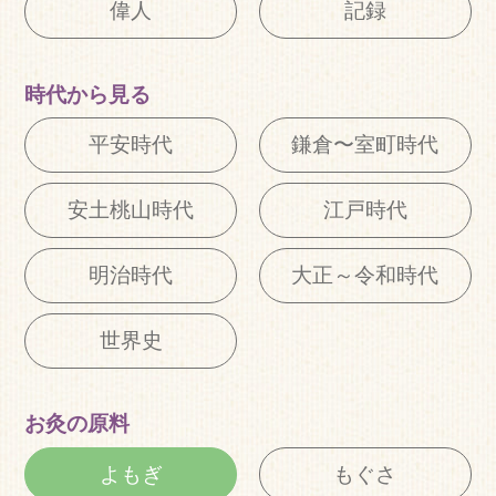
偉人
記録
時代から見る
平安時代
鎌倉〜室町時代
安土桃山時代
江戸時代
明治時代
大正～令和時代
世界史
お灸の原料
よもぎ
もぐさ