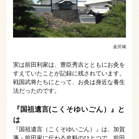
金沢城
実は前田利家は、豊臣秀吉とともにお灸を
すえていたことが記録に残されています。
戦国武将たちにとって、お灸は身近な養生
法だったのです。
『国祖遺言(こくそゆいごん）』と
は
『国祖遺言（こくそゆいごん）』は、加賀
藩・前田家に伝わる史料のひとつで、前田