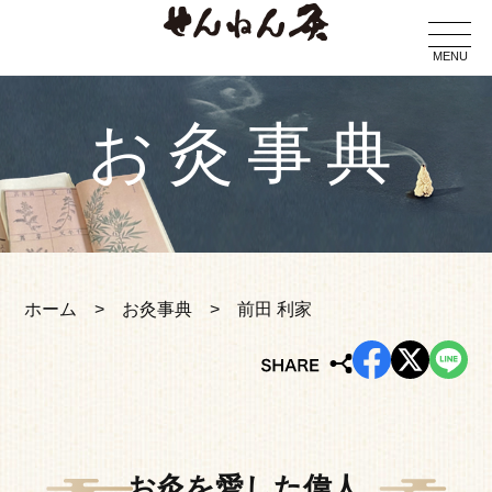
MENU
お灸事典
ホーム
お灸事典
前田 利家
お灸を愛した偉人