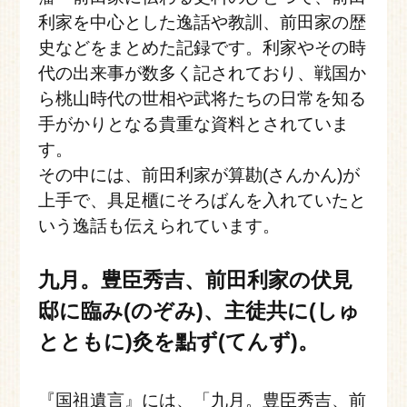
利家を中心とした逸話や教訓、前田家の歴
史などをまとめた記録です。利家やその時
代の出来事が数多く記されており、戦国か
ら桃山時代の世相や武将たちの日常を知る
手がかりとなる貴重な資料とされていま
す。
その中には、前田利家が算勘(さんかん)が
上手で、具足櫃にそろばんを入れていたと
いう逸話も伝えられています。
九月。豊臣秀吉、前田利家の伏見
邸に臨み(のぞみ)、主徒共に(しゅ
とともに)灸を點ず(てんず)。
『国祖遺言』には、「九月。豊臣秀吉、前