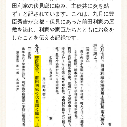
田利家の伏見邸に臨み、主徒共に灸を點
ず」と記されています。これは、九月に豊
臣秀吉が京都・伏見にあった前田利家の屋
敷を訪れ、利家や家臣たちとともにお灸を
したことを伝える記録です。