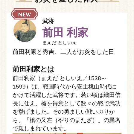
武将
前田 利家
まえだ としいえ
前田利家と秀吉、二人がお灸をした日
前田利家とは
前田利家（まえだ としいえ／1538～
1599）は、戦国時代から安土桃山時代に
かけて活躍した武将です。若い頃は織田信
長に仕え、槍を得意として数々の戦で武功
を挙げました。その勇ましい戦いぶりか
ら、「槍の又左（やりのまたざ）」の異名
で親しまれています。