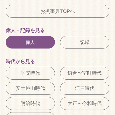
お灸事典TOPへ
偉人・
記録を見る
偉人
記録
時代から見る
平安時代
鎌倉〜室町時代
安土桃山時代
江戸時代
明治時代
大正～令和時代