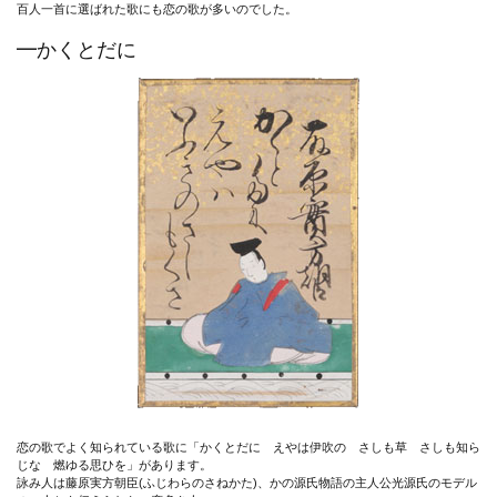
百人一首に選ばれた歌にも恋の歌が多いのでした。
━かくとだに
恋の歌でよく知られている歌に「かくとだに えやは伊吹の さしも草 さしも知ら
じな 燃ゆる思ひを」があります。
詠み人は藤原実方朝臣(ふじわらのさねかた)、かの源氏物語の主人公光源氏のモデル