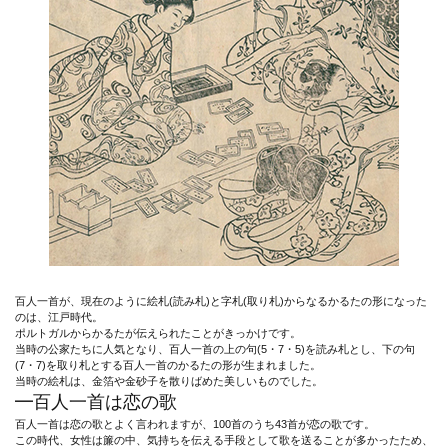
百人一首が、現在のように絵札(読み札)と字札(取り札)からなるかるたの形になった
のは、江戸時代。
ポルトガルからかるたが伝えられたことがきっかけです。
当時の公家たちに人気となり、百人一首の上の句(5・7・5)を読み札とし、下の句
(7・7)を取り札とする百人一首のかるたの形が生まれました。
当時の絵札は、金箔や金砂子を散りばめた美しいものでした。
━百人一首は恋の歌
百人一首は恋の歌とよく言われますが、100首のうち43首が恋の歌です。
この時代、女性は簾の中、気持ちを伝える手段として歌を送ることが多かったため、