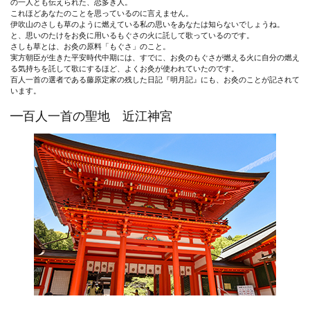
の一人とも伝えられた、恋多き人。
これほどあなたのことを思っているのに言えません。
伊吹山のさしも草のように燃えている私の思いをあなたは知らないでしょうね。
と、思いのたけをお灸に用いるもぐさの火に託して歌っているのです。
さしも草とは、お灸の原料「もぐさ」のこと。
実方朝臣が生きた平安時代中期には、すでに、お灸のもぐさが燃える火に自分の燃え
る気持ちを託して歌にするほど、よくお灸が使われていたのです。
百人一首の選者である藤原定家の残した日記『明月記』にも、お灸のことが記されて
います。
━百人一首の聖地 近江神宮