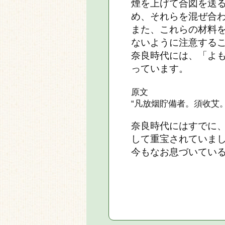
煙を上げて合図を送
め、それらを混ぜ合
また、これらの材料
ないように注意する
奈良時代には、「よ
っています。
原文
“凡放烟貯備者。須收艾
奈良時代にはすでに
して重宝されていま
今もなお息づいてい