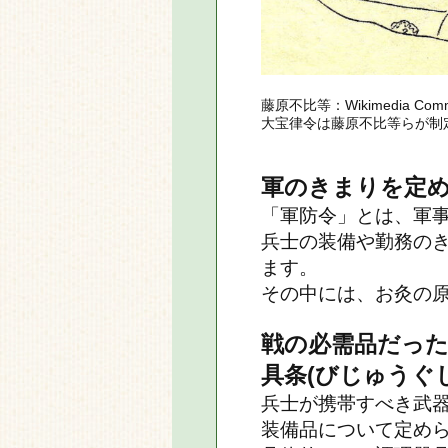
藤原不比等：Wikimedia Com
大宝律令は藤原不比等らが制
軍のきまりを定
「軍防令」とは、軍
兵士の装備や勤務の
ます。
その中には、お灸の
戦の必需品だっ
具条(びじゅうぐ
兵士が携帯すべき武
装備品について定め