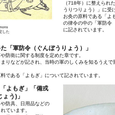
（718年）に整えられ
うりつりょう）」に受
お灸の原料である「よ
の律令の中の「軍防令
mons
に記されています。
定した
めた「軍防令（ぐんぼうりょう）」
事や防衛に関する制度を定めた章です。
きまりなどが記され、当時の軍のしくみを知るうえで
原料である「よもぎ」について記されています。
た「よもぎ」「備戎
じょう)」
器や防具、日用品などの
られています。