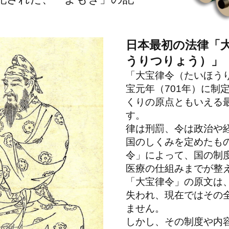
日本最初の法律「
うりつりょう）」
「大宝律令（たいほう
宝元年（701年）に制
くりの原点ともいえる
す。
律は刑罰、令は政治や
国のしくみを定めたも
令」によって、国の制
医療の仕組みまでが整
「大宝律令」の原文は
失われ、現在ではその
ません。
しかし、その制度や内