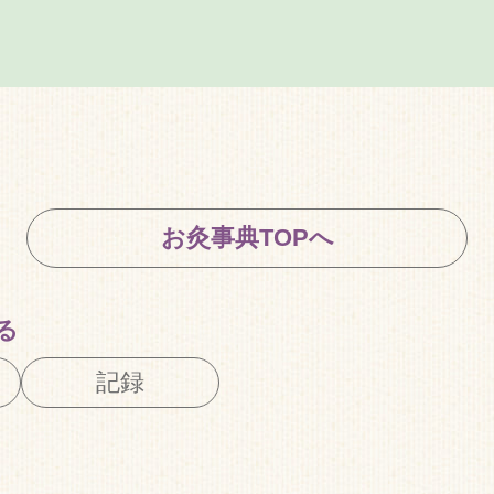
お灸事典TOPへ
る
記録