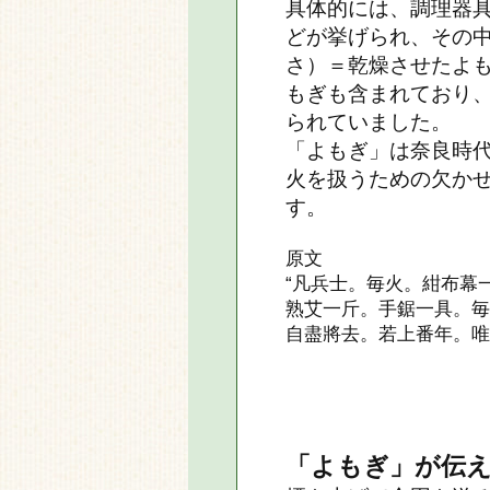
具体的には、調理器
どが挙げられ、その
さ）＝乾燥させたよ
もぎも含まれており
られていました。
「よもぎ」は奈良時
火を扱うための欠か
す。
原文
“凡兵士。毎火。紺布幕
熟艾一斤。手鋸一具。毎
自盡將去。若上番年。唯
「よもぎ」が伝