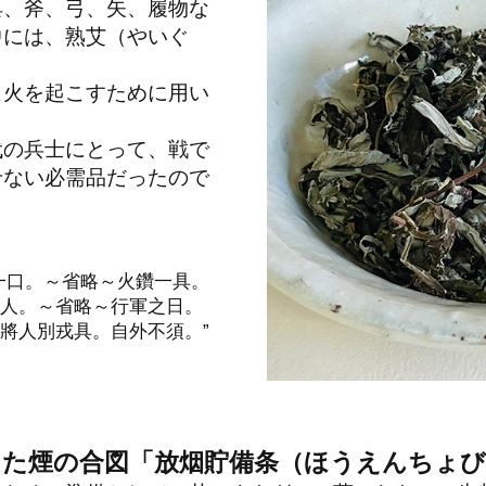
具、斧、弓、矢、履物な
中には、熟艾（やいぐ
も
、火を起こすために用い
代の兵士にとって、戦で
せない必需品だったので
一口。～省略～火鑽一具。
人。～省略～行軍之日。
將人別戎具。自外不須。”
えた煙の合図「放烟貯備条（ほうえんちょ