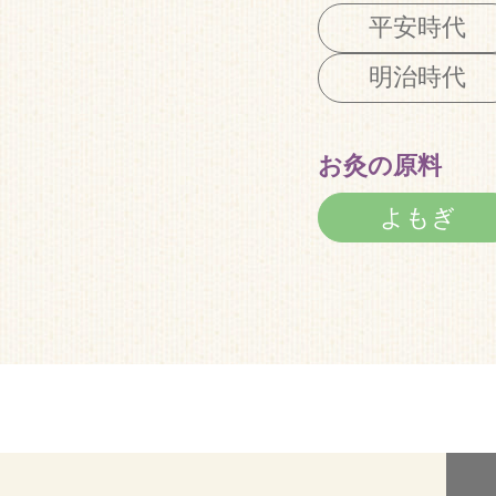
平安時代
明治時代
お灸の原料
よもぎ