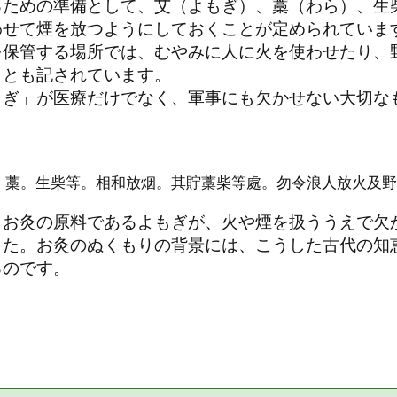
るための準備として、艾（よもぎ）、藁（わら）、生
わせて煙を放つようにしておくことが定められていま
を保管する場所では、むやみに人に火を使わせたり、
ことも記されています。
もぎ」が医療だけでなく、軍事にも欠かせない大切な
。藁。生柴等。相和放烟。其貯藁柴等處。勿令浪人放火及野
、お灸の原料であるよもぎが、火や煙を扱ううえで欠
した。お灸のぬくもりの背景には、こうした古代の知
るのです。