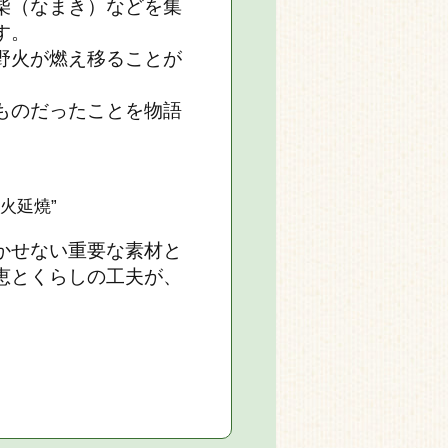
柴（なまき）などを集
す。
野火が燃え移ることが
ものだったことを物語
火延燒”
かせない重要な素材と
恵とくらしの工夫が、