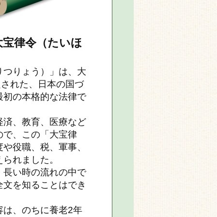
大宝律令（たいほ
りつりょう）」は、大
定された、日本の国づ
最初の本格的な法律で
経済、教育、医療など
ので、この「大宝律
度や役職、税、軍事、
えられました。
、長い時の流れの中で
全文を知ることはでき
容は、のちに養老2年