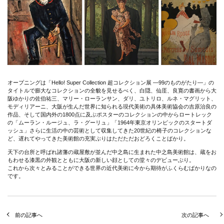
オープニングは「Hello! Super Collection 超コレクション展 ―99のものがたり―」の
タイトルで膨大なコレクションの全貌を見せるべく、白隠、仙厓、良寛の書画から大
阪ゆかりの佐伯祐三、マリー・ローランサン、ダリ、ユトリロ、ルネ・マグリット、
モディリアーニ、大阪が生んだ世界に知られる現代美術の具体美術協会の吉原治良の
作品、そして国内外の1800点に及ぶポスターのコレクションの中からロートレック
の「ムーラン・ルージュ、ラ・グーリュ」「1964年東京オリンピックのスタートダ
ッシュ」さらに生活の中の芸術として収集してきた20世紀の椅子のコレクションな
ど、遅れてやってきた美術館の充実ぶりはただただおどろくことばかり。
天下の台所と呼ばれ諸藩の蔵屋敷が並んだ中之島に生まれた中之島美術館は、蔵をお
もわせる漆黒の外観とともに大阪の新しい顔としての堂々のデビューぶり。
これから次々とみることができる世界の近代美術に今から期待がふくらむばかりなの
です。
前の記事へ
次の記事へ