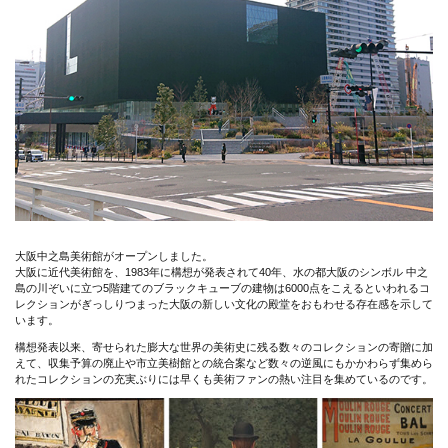
大阪中之島美術館がオープンしました。
大阪に近代美術館を、1983年に構想が発表されて40年、水の都大阪のシンボル 中之
島の川ぞいに立つ5階建てのブラックキューブの建物は6000点をこえるといわれるコ
レクションがぎっしりつまった大阪の新しい文化の殿堂をおもわせる存在感を示して
います。
構想発表以来、寄せられた膨大な世界の美術史に残る数々のコレクションの寄贈に加
えて、収集予算の廃止や市立美樹館との統合案など数々の逆風にもかかわらず集めら
れたコレクションの充実ぶりには早くも美術ファンの熱い注目を集めているのです。