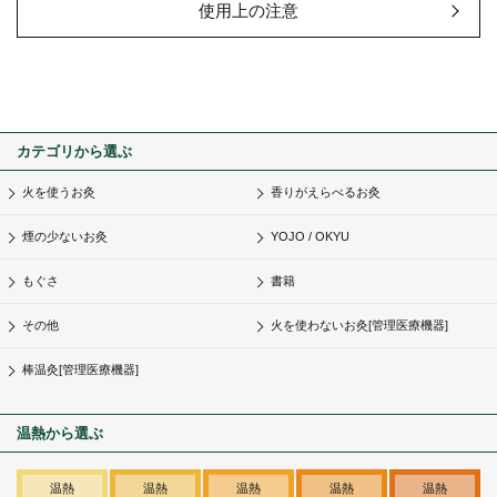
使用上の注意
カテゴリから選ぶ
火を使うお灸
香りがえらべるお灸
煙の少ないお灸
YOJO / OKYU
もぐさ
書籍
その他
火を使わないお灸[管理医療機器]
棒温灸[管理医療機器]
温熱から選ぶ
温熱
温熱
温熱
温熱
温熱