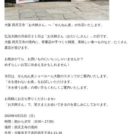
大阪 四天王寺「お大師さん」へ「せんねん灸」が出店いたします。
弘法大師の月命日２１日は「お大師さん（おだいしさん）」の日です。
大阪 四天王寺の境内に、骨董品や手づくり雑貨、美味しい食べものなど…たくさん
露店が並びます。
お散歩がてら、お買いものにいらっしゃいませんか？
めずらしいお宝に出会えるかもしれません！
当日は、せんねん灸ショールーム大阪のスタッフがご案内いたします。
「火を使わないお灸」をお試しいただけます。
「火を使うお灸」の使い方もくわしくご案内いたします。
お気軽にお立ち寄りくださいませ♪
「お大師さん」で、皆さまとお会いできるのを楽しみにしております。
2024年4月21日（日）
時間：朝から夕方 （9:00～17:00）
場所：四天王寺の境内
住所：大阪市天王寺区四天王寺1-11-18