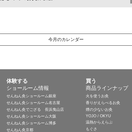
今月のカレンダー
体験する
買う
ショールーム情報
商品ラインナップ
せんねん灸ショールーム銀座
火を使うお灸
せんねん灸ショールーム名古屋
香りがえらべるお灸
せんねん灸でござる 長浜曳山店
煙の少ないお灸
YOJO / OKYU
せんねん灸ショールーム大阪
温熱からえらぶ
せんねん灸ショールーム博多
もぐさ
せんねん灸京都