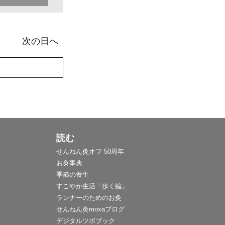
次の日へ
読む
せんねん灸オフ 50周年
お灸事典
季節の養生
すこやか生活「歩く編」
ランナーのためのお灸
せんねん灸moxaブログ
デジタルツボブック