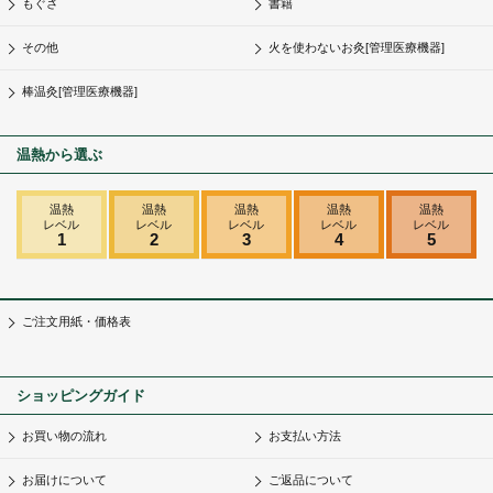
もぐさ
書籍
その他
火を使わないお灸[管理医療機器]
棒温灸[管理医療機器]
温熱から選ぶ
温熱
温熱
温熱
温熱
温熱
レベル
レベル
レベル
レベル
レベル
1
2
3
4
5
ご注文用紙・価格表
ショッピングガイド
お買い物の流れ
お支払い方法
お届けについて
ご返品について