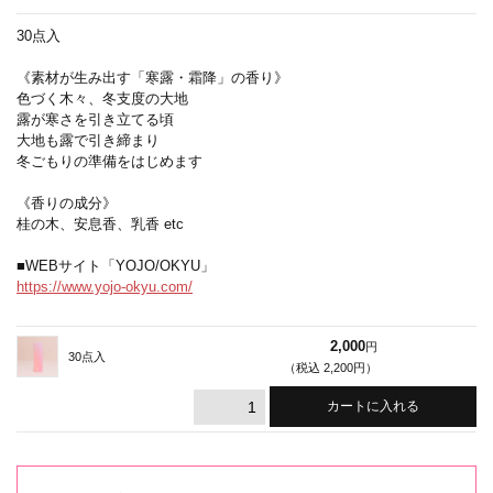
30点入
《素材が生み出す「寒露・霜降」の香り》
色づく木々、冬支度の大地
露が寒さを引き立てる頃
大地も露で引き締まり
冬ごもりの準備をはじめます
《香りの成分》
桂の木、安息香、乳香 etc
■WEBサイト「YOJO/OKYU」
https://www.yojo-okyu.com/
2,000
円
30点入
（税込 2,200円）