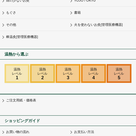
煙の少ないお灸
YOJO / OKYU
もぐさ
書籍
その他
火を使わないお灸[管理医療機器]
棒温灸[管理医療機器]
温熱から選ぶ
温熱
温熱
温熱
温熱
温熱
レベル
レベル
レベル
レベル
レベル
1
2
3
4
5
ご注文用紙・価格表
ショッピングガイド
お買い物の流れ
お支払い方法