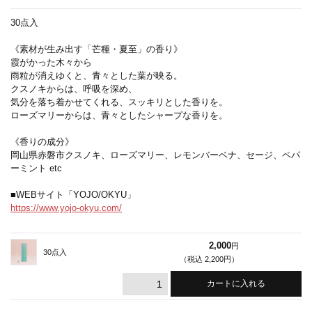
30点入
《素材が生み出す「芒種・夏至」の香り》
霞がかった木々から
雨粒が消えゆくと、青々とした葉が映る。
クスノキからは、呼吸を深め、
気分を落ち着かせてくれる、スッキリとした香りを。
ローズマリーからは、青々としたシャープな香りを。
《香りの成分》
岡山県赤磐市クスノキ、ローズマリー、レモンバーベナ、セージ、ペパ
ーミント etc
■WEBサイト「YOJO/OKYU」
https://www.yojo-okyu.com/
2,000
円
30点入
（税込 2,200円）