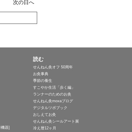
次の日へ
読む
せんねん灸オフ 50周年
お灸事典
季節の養生
すこやか生活「歩く編」
ランナーのためのお灸
せんねん灸moxaブログ
デジタルツボブック
おしえてお灸
せんねん灸シールアート展
機器]
冷え暦12ヶ月