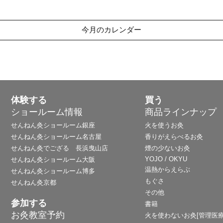
今月のカレンダー
体験する
買う
ショールーム情報
商品ラインナップ
せんねん灸ショールーム銀座
火を使うお灸
せんねん灸ショールーム名古屋
香りがえらべるお灸
せんねん灸でござる 長浜曳山店
煙の少ないお灸
YOJO / OKYU
せんねん灸ショールーム大阪
温熱からえらぶ
せんねん灸ショールーム博多
もぐさ
せんねん灸京都
その他
参加する
書籍
お灸教室予約
火を使わないお灸[管理医療