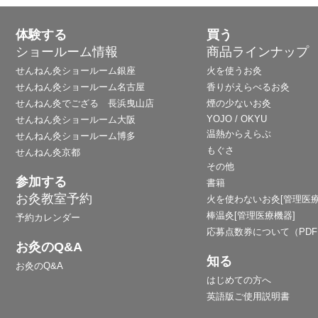
体験する
買う
ショールーム情報
商品ラインナップ
せんねん灸ショールーム銀座
火を使うお灸
せんねん灸ショールーム名古屋
香りがえらべるお灸
せんねん灸でござる 長浜曳山店
煙の少ないお灸
YOJO / OKYU
せんねん灸ショールーム大阪
温熱からえらぶ
せんねん灸ショールーム博多
もぐさ
せんねん灸京都
その他
参加する
書籍
お灸教室予約
火を使わないお灸[管理医療
棒温灸[管理医療機器]
予約カレンダー
応募点数券について（PD
お灸のQ&A
知る
お灸のQ&A
はじめての方へ
英語版ご使用説明書