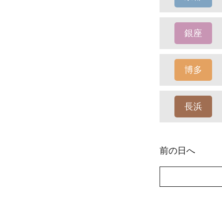
銀座
博多
長浜
前の日へ