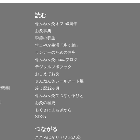
読む
せんねん灸オフ 50周年
お灸事典
季節の養生
すこやか生活「歩く編」
ランナーのためのお灸
せんねん灸moxaブログ
デジタルツボブック
おしえてお灸
せんねん灸シールアート展
機器]
冷え暦12ヶ月
せんねん灸でつながるひと
F）
お灸の歴史
もぐさはよもぎから
SDGs
つながる
こころばかり せんねん灸