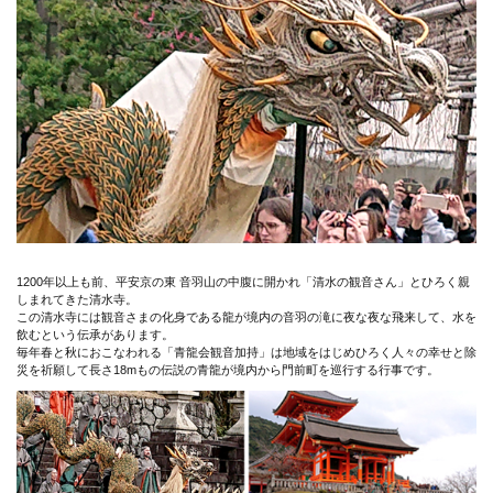
1200年以上も前、平安京の東 音羽山の中腹に開かれ「清水の観音さん」とひろく親
しまれてきた清水寺。
この清水寺には観音さまの化身である龍が境内の音羽の滝に夜な夜な飛来して、水を
飲むという伝承があります。
毎年春と秋におこなわれる「青龍会観音加持」は地域をはじめひろく人々の幸せと除
災を祈願して長さ18mもの伝説の青龍が境内から門前町を巡行する行事です。