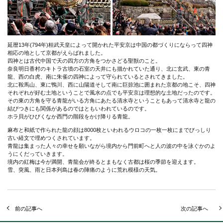
延暦13年(794年)桓武天皇によって開かれた平安京は中国の都づくりにならって四神
相応の地として京都がえらばれました。
四神とは古代中国で天の四方の方角をつかさどる聖獣のこと。
奈良明日香村のキトラ古墳の石室の天井にも描かれていた通り、北に玄武、東の青
龍、西の白虎、南に朱雀の四神によって守られているとされてきました。
北に鞍馬山、東に鴨川、西に山陽道そして南に巨掠池に囲まれた京都の地こそ、四神
それぞれが好む土地ということで風水の点でも平安京は理想的な土地だったのです。
その東の方角を守る青龍がいる方角にあたる清水寺ということもあって清水寺と龍の
結びつきにも関係があるのではともいわれているのです。
ホラ貝がひびくなか西門の階段をかけ降りる青龍。
麻布と和紙で作られた龍の顔は8000枚といわれるウロコの一枚一枚にまでびっしり
古い経文で埋めつくされています。
青龍は集まった人々の幸せを願いながら境内から門前町へと人の波の中を泳ぐかのよ
うにくだっていきます。
境内の紅梅は今が満開、青龍会が終るとまもなく古都は桜の季節を迎えます。
雪、突風、雨と日本列島は春の陣痛のように荒れ模様の天気。
前の記事へ
次の記事へ