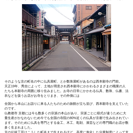
そのような京の町名の中に仏具屋町、とか数珠屋町があるのは西本願寺の門前。
天正19年、秀吉によって、土地が用意され西本願寺にかかわるさまざまの職業の人
たちも本願寺の周囲に移り住みました。お寺の日常にかかわる仏具、数珠、仏書、法
衣などを扱うお店がお寺をとりまき、その外側には
全国から本山にお詣りに来る人たちのための旅館が立ち並び、西本願寺を支えていた
のです。
仏教都市 京都には今も数多くの宗派の本山があり、宗派ごとに様式が違うために大
量生産がかなわないため今でも全国の寺院の80%近くの仏具が京都で生み出されてい
ます。そのために仏具を専門とする金工、木工、彫刻、漆芸などの専門職のお店が数
多く生まれました。
京の伝統工芸はこうした町名まで生まれるほど、高度に進化した分業制度によって支