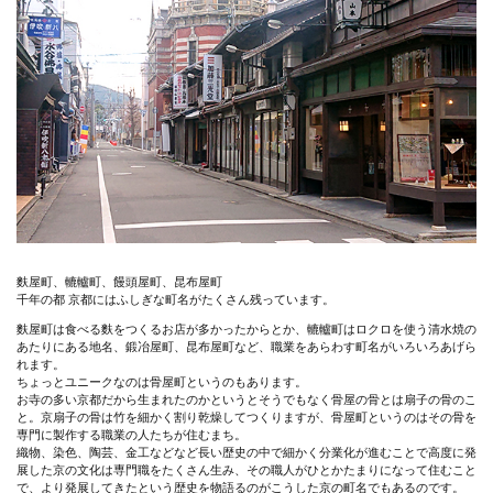
麩屋町、轆轤町、饅頭屋町、昆布屋町
千年の都 京都にはふしぎな町名がたくさん残っています。
麩屋町は食べる麩をつくるお店が多かったからとか、轆轤町はロクロを使う清水焼の
あたりにある地名、鍛冶屋町、昆布屋町など、職業をあらわす町名がいろいろあげら
れます。
ちょっとユニークなのは骨屋町というのもあります。
お寺の多い京都だから生まれたのかというとそうでもなく骨屋の骨とは扇子の骨のこ
と。京扇子の骨は竹を細かく割り乾燥してつくりますが、骨屋町というのはその骨を
専門に製作する職業の人たちが住むまち。
織物、染色、陶芸、金工などなど長い歴史の中で細かく分業化が進むことで高度に発
展した京の文化は専門職をたくさん生み、その職人がひとかたまりになって住むこと
で、より発展してきたという歴史を物語るのがこうした京の町名でもあるのです。