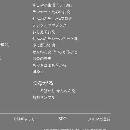
すこやか生活「歩く編」
ランナーのためのお灸
せんねん灸moxaブログ
デジタルツボブック
おしえてお灸
せんねん灸シールアート展
機器]
冷え暦12ヶ月
せんねん灸でつながるひと
F）
お灸の歴史
もぐさはよもぎから
SDGs
つながる
こころばかり せんねん灸
無料サンプル
SDGs
CMギャラリー
メルマガ登録