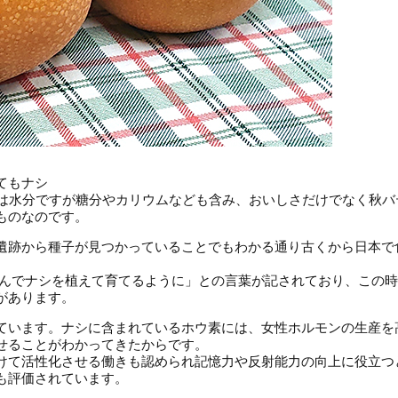
てもナシ
％は水分ですが糖分やカリウムなども含み、おいしさだけでなく秋バ
ものなのです。
遺跡から種子が見つかっていることでもわかる通り古くから日本で
並んでナシを植えて育てるように」との言葉が記されており、この
があります。
ています。ナシに含まれているホウ素には、女性ホルモンの生産を
せることがわかってきたからです。
けて活性化させる働きも認められ記憶力や反射能力の向上に役立つ
も評価されています。