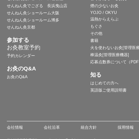
せんねん灸でござる 長浜曳山店
煙の少ないお灸
YOJO / OKYU
せんねん灸ショールーム大阪
温熱からえらぶ
せんねん灸ショールーム博多
もぐさ
せんねん灸京都
その他
参加する
書籍
お灸教室予約
火を使わないお灸[管理医療
棒温灸[管理医療機器]
予約カレンダー
応募点数券について（PD
お灸のQ&A
知る
お灸のQ&A
はじめての方へ
英語版ご使用説明書
会社情報
会社沿革
統合方針
採用情報