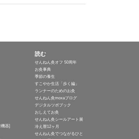
読む
せんねん灸オフ 50周年
お灸事典
季節の養生
すこやか生活「歩く編」
ランナーのためのお灸
せんねん灸moxaブログ
デジタルツボブック
おしえてお灸
せんねん灸シールアート展
機器]
冷え暦12ヶ月
せんねん灸でつながるひと