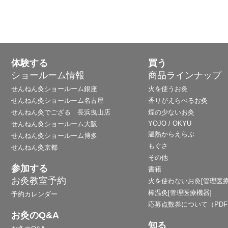
体験する
買う
ショールーム情報
商品ラインナップ
せんねん灸ショールーム銀座
火を使うお灸
せんねん灸ショールーム名古屋
香りがえらべるお灸
せんねん灸でござる 長浜曳山店
煙の少ないお灸
YOJO / OKYU
せんねん灸ショールーム大阪
温熱からえらぶ
せんねん灸ショールーム博多
もぐさ
せんねん灸京都
その他
参加する
書籍
お灸教室予約
火を使わないお灸[管理医療
棒温灸[管理医療機器]
予約カレンダー
応募点数券について（PD
お灸のQ&A
知る