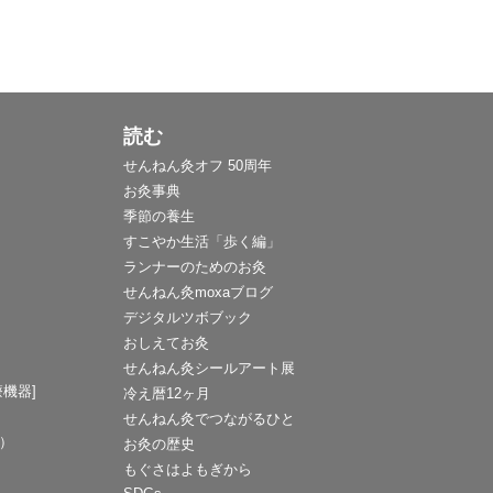
読む
せんねん灸オフ 50周年
お灸事典
季節の養生
すこやか生活「歩く編」
ランナーのためのお灸
せんねん灸moxaブログ
デジタルツボブック
おしえてお灸
せんねん灸シールアート展
機器]
冷え暦12ヶ月
せんねん灸でつながるひと
F）
お灸の歴史
もぐさはよもぎから