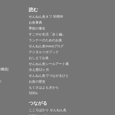
読む
せんねん灸オフ 50周年
お灸事典
季節の養生
すこやか生活「歩く編」
ランナーのためのお灸
せんねん灸moxaブログ
デジタルツボブック
おしえてお灸
せんねん灸シールアート展
機器]
冷え暦12ヶ月
せんねん灸でつながるひと
F）
お灸の歴史
もぐさはよもぎから
SDGs
つながる
こころばかり せんねん灸