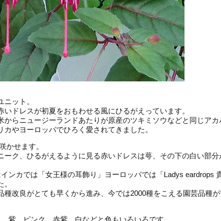
ユニット。
赤いドレスが初夏をおもわせる風にひるがえっています。
米からニュージーランドあたりが原産のツキミソウなどと同じアカ
リカやヨーロッパでひろく愛されてきました。
を咲かせます。
ニーク、ひるがえるように見る赤いドレスは萼、その下の白い部分
カでは「女王様の耳飾り」ヨーロッパでは「Ladys eardrops 
た。
種改良がとても早くから進み、今では2000種をこえる園芸品種が
ろ、紫、ピンク、赤紫、白などと色もいろいろです。