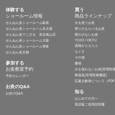
体験する
買う
ショールーム情報
商品ラインナップ
せんねん灸ショールーム銀座
火を使うお灸
せんねん灸ショールーム名古屋
香りがえらべるお灸
せんねん灸でござる 長浜曳山店
煙の少ないお灸
YOJO / OKYU
せんねん灸ショールーム大阪
温熱からえらぶ
せんねん灸ショールーム博多
もぐさ
せんねん灸京都
その他
参加する
書籍
お灸教室予約
火を使わないお灸[管理医療
棒温灸[管理医療機器]
予約カレンダー
応募点数券について（PD
お灸のQ&A
知る
お灸のQ&A
はじめての方へ
英語版ご使用説明書