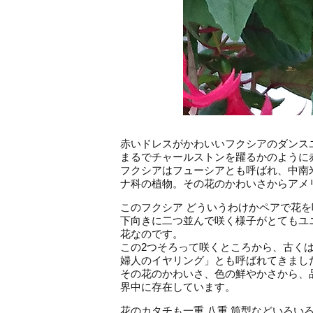
赤いドレスがかわいいフクシアのダンス
まるでチャールストンを躍るかのように
フクシアはフューシアとも呼ばれ、中南
ナ科の植物。その花のかわいさからアメ
このフクシア どういうわけかペアで花
下向きに二つ並んで咲く様子がとてもユ
花なのです。
この2つそろって咲くところから、古くはイン
婦人のイヤリング」とも呼ばれてきまし
その花のかわいさ、色の鮮やかさから、品
界中に存在しています。
花のカタチも一重 八重 筒型などいろい