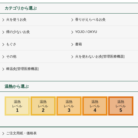
カテゴリから選ぶ
火を使うお灸
香りがえらべるお灸
煙の少ないお灸
YOJO / OKYU
もぐさ
書籍
その他
火を使わないお灸[管理医療機器]
棒温灸[管理医療機器]
温熱から選ぶ
温熱
温熱
温熱
温熱
温熱
レベル
レベル
レベル
レベル
レベル
1
2
3
4
5
ご注文用紙・価格表