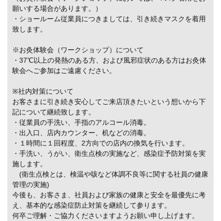
願いする場合があります。）
・ショールーム従業員につきましては、引き続きマスクを着用
致します。
※お灸体験会（ワークショップ）について
・37℃以上の発熱のある方、および風邪症状のある方はお灸体
験会へご参加はご遠慮ください。
※社内対策について
お客さまに引き続き安心してご来店頂きたいという想いから下
記について継続致します。
・従業員の手洗い、手指のアルコール消毒。
・出入口、店内カウンター、机などの消毒。
・１時間に１回程度、2方向での店内の換気を行います。
・手洗い、うがい、衛生点検の実施など、感染症予防対策を実
施します。
(衛生点検とは、検温や咳など体調不良等に関する社員の健康
管理の実施)
今後も、お客さま、社員および家族の健康と安全を最優先に考
え、基本的な感染症防止対策を継続して参ります。
何卒ご理解・ご協力くださいますようお願い申し上げます。