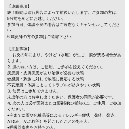
【連絡事項】
終了時間は進行具合によって前後いたします。ご参加の方は、
5分前をめどにお越しください。
参加当日、体調不良の場合はご遠慮なくキャンセルしてくださ
い。
※鍼灸師の方の参加はご遠慮下さい。
【注意事項】
⒈ お灸の熱により、やけど（水疱）が生じ、痕が残る場合があ
ります。
⒉ 肌の弱い方は、ご使用、ご参加を控えてください。
疾患肌：皮膚疾患があり治療が必要な状態
敏感肌：刺激に対して敏感に反応する状態
不安定肌：体調によってトラブルが起きやすい状態
⒊ 幼児はご参加できません。
未成年の方はお申し出ください。保護者の同意が必要です。
⒋ 次の人は必ず医師または薬剤師に相談の上、ご使用、ご参加
ください。
●今までに薬や化粧品等によるアレルギー症状（発疹、発赤、
かゆみ、かぶれ等）を起こしたことのある人。
●呼吸器疾患をお持ちの人。