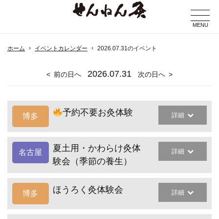
MENU
ホーム
イベントカレンダー
2026.07.31のイベント
2026
.07.31
前の日へ
次の日へ
予約不要お灸体験
詳細
博多
夏土用・かわらけ灸体
詳細
名古屋
験会（季節の養生）
ほうろく灸体験会
詳細
博多