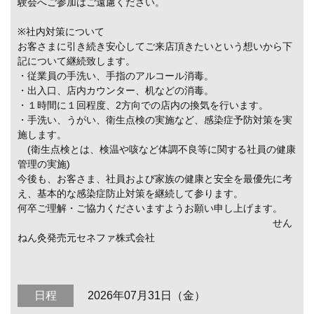
験会へご参加はご遠慮ください。
※社内対策について
お客さまに引き続き安心してご来店頂きたいという想いから下
記について継続致します。
・従業員の手洗い、手指のアルコール消毒。
・出入口、店内カウンター、机などの消毒。
・１時間に１回程度、2方向での店内の換気を行います。
・手洗い、うがい、衛生点検の実施など、感染症予防対策を実
施します。
(衛生点検とは、検温や咳など体調不良等に関する社員の健康
管理の実施)
今後も、お客さま、社員および家族の健康と安全を最優先に考
え、基本的な感染症防止対策を継続して参ります。
何卒ご理解・ご協力くださいますようお願い申し上げます。
せん
ねん灸発売元セネファ株式会社
日程
2026年07月31日（金）