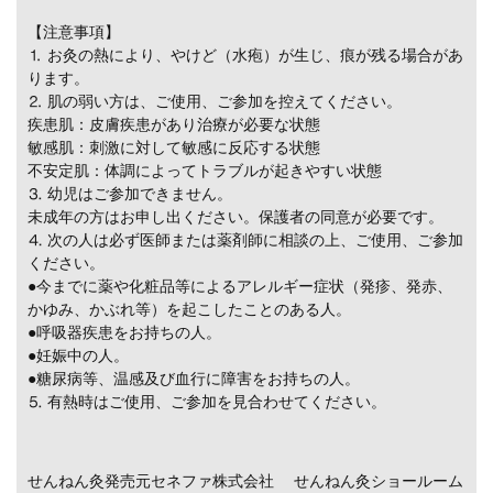
【注意事項】
⒈ お灸の熱により、やけど（水疱）が生じ、痕が残る場合があ
ります。
⒉ 肌の弱い方は、ご使用、ご参加を控えてください。
疾患肌：皮膚疾患があり治療が必要な状態
敏感肌：刺激に対して敏感に反応する状態
不安定肌：体調によってトラブルが起きやすい状態
⒊ 幼児はご参加できません。
未成年の方はお申し出ください。保護者の同意が必要です。
⒋ 次の人は必ず医師または薬剤師に相談の上、ご使用、ご参加
ください。
●今までに薬や化粧品等によるアレルギー症状（発疹、発赤、
かゆみ、かぶれ等）を起こしたことのある人。
●呼吸器疾患をお持ちの人。
●妊娠中の人。
●糖尿病等、温感及び血行に障害をお持ちの人。
⒌ 有熱時はご使用、ご参加を見合わせてください。
せんねん灸発売元セネファ株式会社 せんねん灸ショールーム