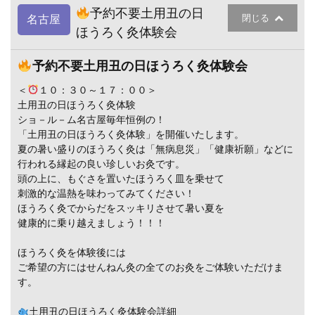
予約不要土用丑の日
閉じる
名古屋
ほうろく灸体験会
予約不要土用丑の日ほうろく灸体験会
＜
１０：３０～１７：００＞
土用丑の日ほうろく灸体験
ショ－ル－ム名古屋毎年恒例の！
「土用丑の日ほうろく灸体験」を開催いたします。
夏の暑い盛りのほうろく灸は「無病息災」「健康祈願」などに
行われる縁起の良い珍しいお灸です。
頭の上に、もぐさを置いたほうろく皿を乗せて
刺激的な温熱を味わってみてください！
ほうろく灸でからだをスッキリさせて暑い夏を
健康的に乗り越えましょう！！！
ほうろく灸を体験後には
ご希望の方にはせんねん灸の全てのお灸をご体験いただけま
す。
土用丑の日ほうろく灸体験会詳細