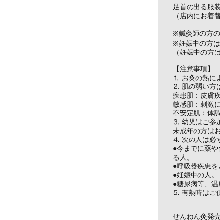
足首の出る服
（店内にお着
※鍼灸師の方
※妊娠中の方
（妊娠中の方
【注意事項】
⒈ お灸の熱に
⒉ 肌の弱い方
疾患肌：皮膚
敏感肌：刺激
不安定肌：体
⒊ 幼児はご参
未成年の方は
⒋ 次の人は必
●今までに薬
る人。
●呼吸器疾患を
●妊娠中の人。
●糖尿病等、
⒌ 有熱時はご
せんねん灸発