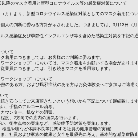
3日以降のマスク着用と新型コロナウイルス等の感染症対策について
13日（月）より、新型コロナウイルス感染症対策としてのマスク着用につ
個人の判断に委ねる方針が示されました。つきましては、3月13日（
イルス感染症及び季節性インフルエンザ等を含めた感染症対策を下記の
について
スク着用につきましては、お客様のご判断に委ねます。
（ワークショップ）においては、マスク着用をお願いする場合がありま
ム従業員につきましては、引き続きマスクを着用致します。
（ワークショップ）について
発熱のある方、および風邪症状のある方はお灸体験会へご参加はご遠慮
ついて
き続き安心してご来店頂きたいという想いから下記について継続致しま
洗い、手指のアルコール消毒。
内カウンター、机などの消毒。
回程度、2方向での店内の換気を行います。
がい、衛生点検の実施など、感染症予防対策を実施します。
、検温や咳など体調不良等に関する社員の健康管理の実施)
さま、社員および家族の健康と安全を最優先に考え、基本的な感染症防