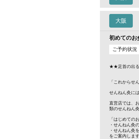
大阪
初めてのお
ご予約状況
★★足首の出
「これからせ
せんねん灸に
直営店では、
類のせんねん
「はじめての
・せんねん灸
・せんねん灸
をご案内しま