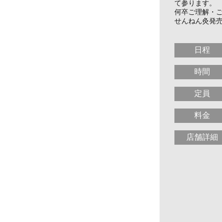
て参ります。
何卒ご理解・
せんねん灸発
日程
時間
定員
料金
店舗詳細