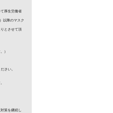
いて厚生労働省
月）以降のマスク
通りとさせて頂
す。）
ください。
す。
止対策を継続し