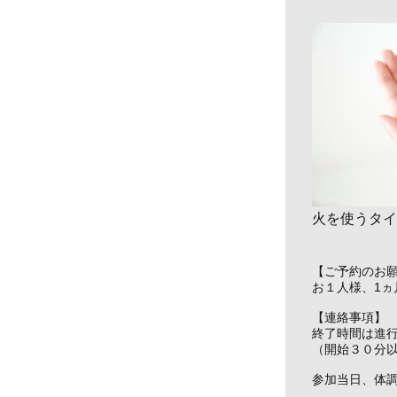
火を使うタイ
【ご予約のお
お１人様、1
【連絡事項】
終了時間は進
（開始３０分
参加当日、体