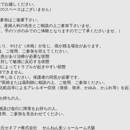
装でお越しください。
替のスペースはございません）
の参加はご遠慮下さい。
は、産婦人科の先生とご相談の上ご参加下さいませ。
は、手のツボのみでのご体験となりますのでご了承くださいませ。）
より、やけど（水疱）が生じ、痕が残る場合があります。
は、ご使用、ご参加を控えてください。
疾患があり治療が必要な状態
に対して敏感に反応する状態
調によってトラブルが起きやすい状態
加できません。
お申し出ください。保護者の同意が必要です。
ず医師または薬剤師に相談の上、ご使用、ご参加ください。
や化粧品等によるアレルギー症状（発疹、発赤、かゆみ、かぶれ等）を起
お持ちの人。
温感及び血行に障害をお持ちの人。
使用、ご参加を見合わせてください。
売元セネファ株式会社 せんねん灸ショールーム大阪