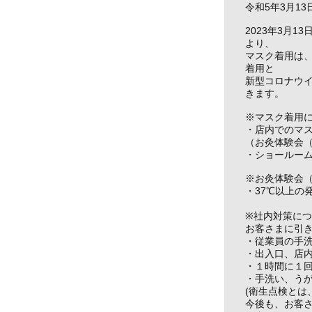
令和5年3月1
2023年3月
より、
マスク着用は、
着用と
新型コロナウ
きます。
※マスク着用
・店内でのマ
（お灸体験会
・ショールー
※お灸体験会
・37℃以上の
※社内対策に
お客さまに引
・従業員の手
・出入口、店
・１時間に１
・手洗い、う
(衛生点検とは
今後も、お客