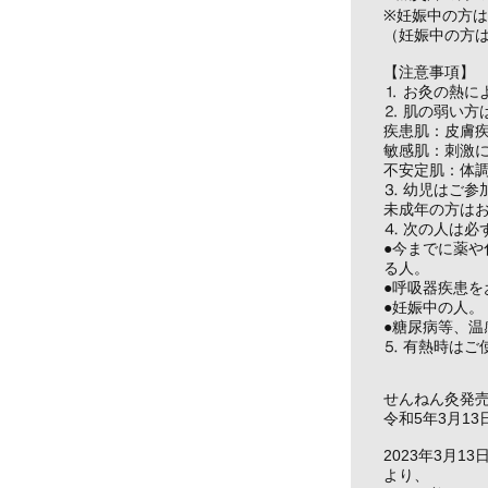
※妊娠中の方
（妊娠中の方
【注意事項】
⒈ お灸の熱に
⒉ 肌の弱い方
疾患肌：皮膚
敏感肌：刺激
不安定肌：体
⒊ 幼児はご参
未成年の方は
⒋ 次の人は必
●今までに薬
る人。
●呼吸器疾患を
●妊娠中の人。
●糖尿病等、
⒌ 有熱時はご
せんねん灸発
令和5年3月1
2023年3月
より、