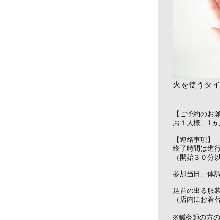
火を使うタイ
【ご予約のお
お１人様、1
【連絡事項】
終了時間は進
（開始３０分
参加当日、体
足首の出る服
（店内にお着
※鍼灸師の方