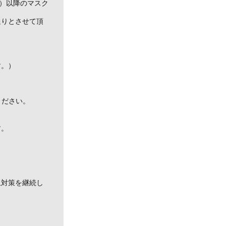
月）以降のマスク
通りとさせて頂
す。）
ください。
す。
止対策を継続し