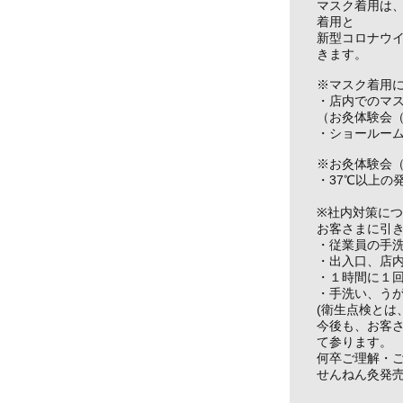
マスク着用は、
着用と
新型コロナウ
きます。
※マスク着用
・店内でのマ
（お灸体験会
・ショールー
※お灸体験会
・37℃以上の
※社内対策に
お客さまに引
・従業員の手
・出入口、店
・１時間に１
・手洗い、う
(衛生点検とは
今後も、お客
て参ります。
何卒ご理解・
せんねん灸発