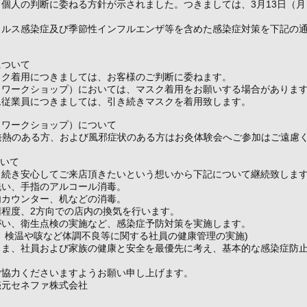
個人の判断に委ねる方針が示されました。つきましては、3月13日（
イルス感染症及び季節性インフルエンザ等を含めた感染症対策を下記の
について
スク着用につきましては、お客様のご判断に委ねます。
（ワークショップ）においては、マスク着用をお願いする場合がありま
ム従業員につきましては、引き続きマスクを着用致します。
（ワークショップ）について
発熱のある方、および風邪症状のある方はお灸体験会へご参加はご遠慮
ついて
き続き安心してご来店頂きたいという想いから下記について継続致しま
洗い、手指のアルコール消毒。
内カウンター、机などの消毒。
回程度、2方向での店内の換気を行います。
がい、衛生点検の実施など、感染症予防対策を実施します。
、検温や咳など体調不良等に関する社員の健康管理の実施)
さま、社員および家族の健康と安全を最優先に考え、基本的な感染症防
ご協力くださいますようお願い申し上げます。
売元セネファ株式会社