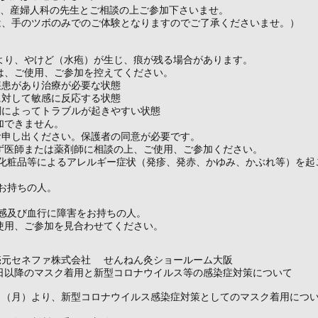
は、産婦人科の先生とご相談の上ご参加下さいませ。
は、手のツボのみでのご体験となりますのでご了承くださいませ。）
より、やけど（水疱）が生じ、痕が残る場合があります。
は、ご使用、ご参加を控えてください。
疾患があり治療が必要な状態
に対して敏感に反応する状態
調によってトラブルが起きやすい状態
加できません。
お申し出ください。保護者の同意が必要です。
ず医師または薬剤師に相談の上、ご使用、ご参加ください。
や化粧品等によるアレルギー症状（発疹、発赤、かゆみ、かぶれ等）を起
お持ちの人。
温感及び血行に障害をお持ちの人。
使用、ご参加を見合わせてください。
売元セネファ株式会社 せんねん灸ショールーム大阪
3日以降のマスク着用と新型コロナウイルス等の感染症対策について
13日（月）より、新型コロナウイルス感染症対策としてのマスク着用につ