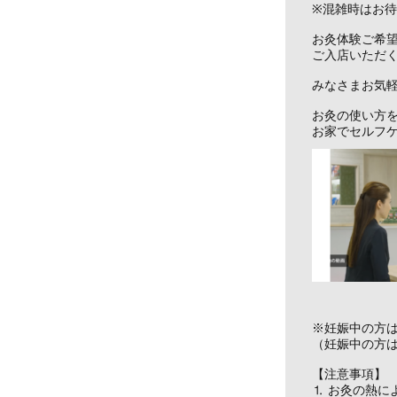
※混雑時はお
お灸体験ご希
ご入店いただ
みなさまお気軽
お灸の使い方
お家でセルフ
※妊娠中の方
（妊娠中の方
【注意事項】
⒈ お灸の熱に