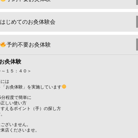
はじめてのお灸体験会
予約不要お灸体験
お灸体験
０～１５：４０＞
様には
う「お灸体験」を実施しています
5分程度で簡単に
の正しい使い方
をすえるポイント（手）の探し方
す。
はございません。
ご来店くださいませ。