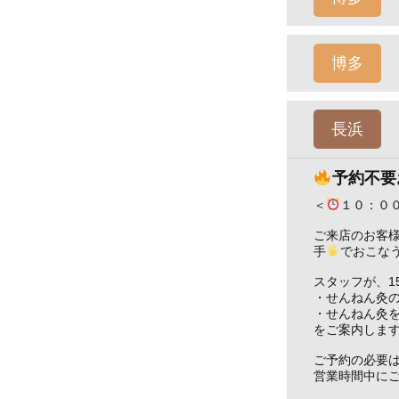
博多
長浜
予約不要
＜
１０：０
ご来店のお客
手
でおこな
スタッフが、1
・せんねん灸
・せんねん灸
をご案内しま
ご予約の必要
営業時間中に