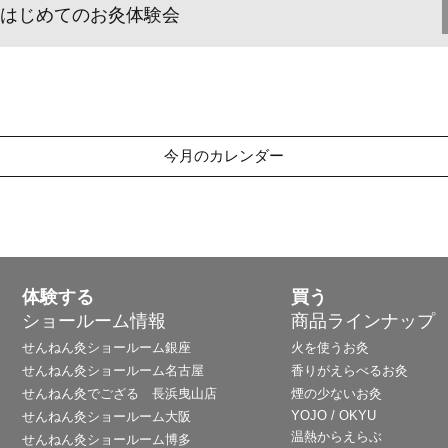
はじめてのお灸体験会
今月のカレンダー
体験する
買う
ショールーム情報
商品ラインナップ
せんねん灸ショールーム銀座
火を使うお灸
せんねん灸ショールーム名古屋
香りがえらべるお灸
せんねん灸でござる 長浜曳山店
煙の少ないお灸
YOJO / OKYU
せんねん灸ショールーム大阪
温熱からえらぶ
せんねん灸ショールーム博多