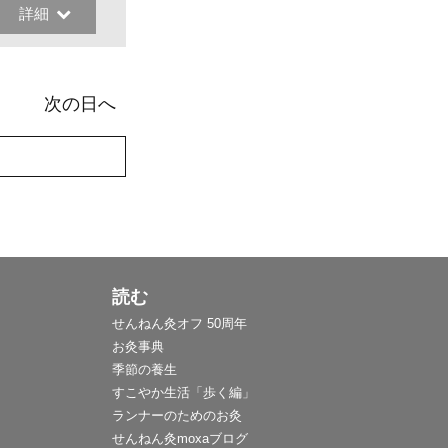
詳細
次の日へ
読む
せんねん灸オフ 50周年
お灸事典
季節の養生
すこやか生活「歩く編」
ランナーのためのお灸
せんねん灸moxaブログ