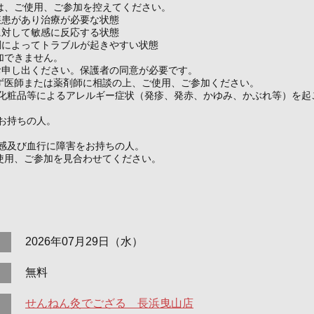
は、ご使用、ご参加を控えてください。
疾患があり治療が必要な状態
に対して敏感に反応する状態
調によってトラブルが起きやすい状態
加できません。
お申し出ください。保護者の同意が必要です。
ず医師または薬剤師に相談の上、ご使用、ご参加ください。
や化粧品等によるアレルギー症状（発疹、発赤、かゆみ、かぶれ等）を起
お持ちの人。
温感及び血行に障害をお持ちの人。
使用、ご参加を見合わせてください。
2026年07月29日（水）
無料
せんねん灸でござる 長浜曳山店