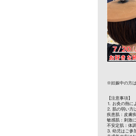
※妊娠中の方
【注意事項】
⒈ お灸の熱に
⒉ 肌の弱い方
疾患肌：皮膚
敏感肌：刺激
不安定肌：体
⒊ 幼児はご参