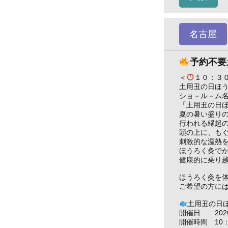
名古屋
予約不要
＜
１０：３
土用丑の日ほ
ショ－ル－ム
「土用丑の日
夏の暑い盛り
行われる縁起
頭の上に、も
刺激的な温熱
ほうろく灸で
健康的に乗り
ほうろく灸を
ご希望の方に
土用丑の日
開催日 2026/
開催時間 10