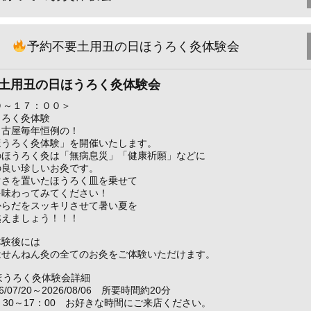
予約不要土用丑の日ほうろく灸体験会
土用丑の日ほうろく灸体験会
０～１７：００＞
うろく灸体験
名古屋毎年恒例の！
ほうろく灸体験」を開催いたします。
のほうろく灸は「無病息災」「健康祈願」などに
の良い珍しいお灸です。
ぐさを置いたほうろく皿を乗せて
を味わってみてください！
からだをスッキリさせて暑い夏を
越えましょう！！！
体験後には
はせんねん灸の全てのお灸をご体験いただけます。
ほうろく灸体験会詳細
07/20～2026/08/06 所要時間約20分
：30～17：00 お好きな時間にご来店ください。