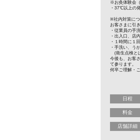
※お灸体験会
・37℃以上の
※社内対策に
お客さまに引
・従業員の手
・出入口、店
・１時間に１
・手洗い、う
(衛生点検と
今後も、お客
て参ります。
何卒ご理解・
せん
日程
料金
店舗詳細