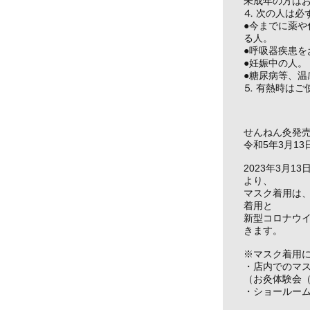
未成年の方は
⒋ 次の人は必
●今までに薬
る人。
●呼吸器疾患を
●妊娠中の人。
●糖尿病等、
⒌ 有熱時はご
せんねん灸発
令和5年3月1
2023年3月
より、
マスク着用は、
着用と
新型コロナウ
きます。
※マスク着用
・店内でのマ
（お灸体験会
・ショールー