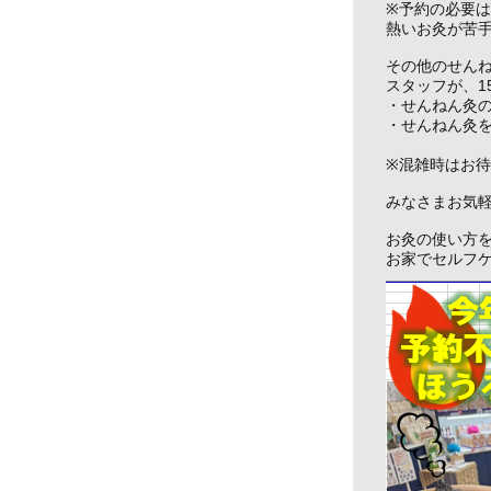
※予約の必要
熱いお灸が苦
その他のせん
スタッフが、1
・せんねん灸
・せんねん灸
※混雑時はお
みなさまお気軽
お灸の使い方
お家でセルフ