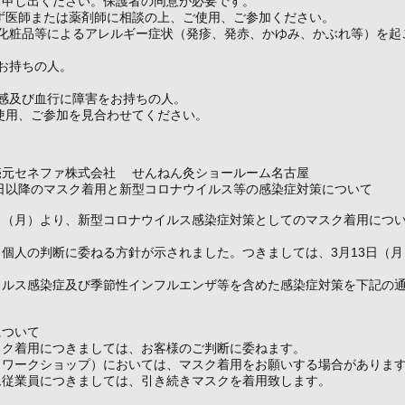
お申し出ください。保護者の同意が必要です。
ず医師または薬剤師に相談の上、ご使用、ご参加ください。
や化粧品等によるアレルギー症状（発疹、発赤、かゆみ、かぶれ等）を起
お持ちの人。
温感及び血行に障害をお持ちの人。
使用、ご参加を見合わせてください。
売元セネファ株式会社 せんねん灸ショールーム名古屋
3日以降のマスク着用と新型コロナウイルス等の感染症対策について
13日（月）より、新型コロナウイルス感染症対策としてのマスク着用につ
個人の判断に委ねる方針が示されました。つきましては、3月13日（
イルス感染症及び季節性インフルエンザ等を含めた感染症対策を下記の
について
スク着用につきましては、お客様のご判断に委ねます。
（ワークショップ）においては、マスク着用をお願いする場合がありま
ム従業員につきましては、引き続きマスクを着用致します。