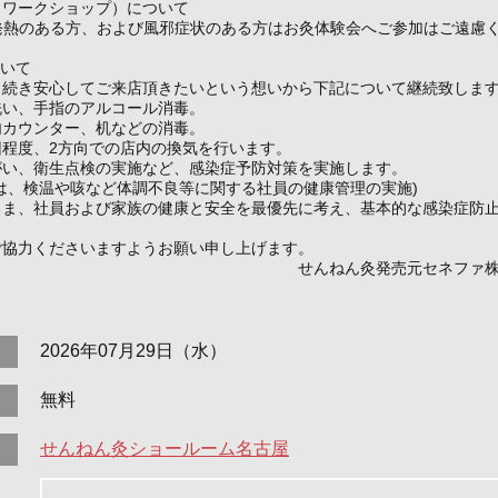
（ワークショップ）について
発熱のある方、および風邪症状のある方はお灸体験会へご参加はご遠慮
ついて
き続き安心してご来店頂きたいという想いから下記について継続致しま
洗い、手指のアルコール消毒。
内カウンター、机などの消毒。
回程度、2方向での店内の換気を行います。
がい、衛生点検の実施など、感染症予防対策を実施します。
は、検温や咳など体調不良等に関する社員の健康管理の実施)
さま、社員および家族の健康と安全を最優先に考え、基本的な感染症防
ご協力くださいますようお願い申し上げます。
ねん灸発売元セネファ株式
2026年07月29日（水）
無料
せんねん灸ショールーム名古屋