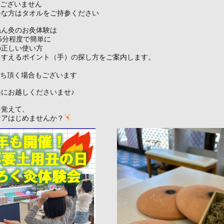
はございません
手な方はタオルをご持参ください
ねん灸のお灸体験は
5分程度で簡単に
の正しい使い方
をすえるポイント（手）の探し方をご案内します。
待ち頂く場合もございます
にお越しくださいませ♪
を覚えて、
ケアはじめませんか？