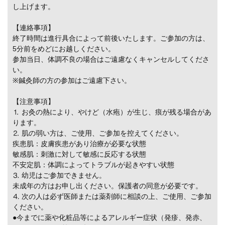
し上げます。
【連絡事項】
終了時間は進行具合によって前後いたします。ご参加の方は、
5分前をめどにお越しください。
参加当日、体調不良の場合はご遠慮なくキャンセルしてくださ
い。
※鍼灸師の方の参加はご遠慮下さい。
【注意事項】
⒈ お灸の熱により、やけど（水疱）が生じ、痕が残る場合があ
ります。
⒉ 肌の弱い方は、ご使用、ご参加を控えてください。
疾患肌：皮膚疾患があり治療が必要な状態
敏感肌：刺激に対して敏感に反応する状態
不安定肌：体調によってトラブルが起きやすい状態
⒊ 幼児はご参加できません。
未成年の方はお申し出ください。保護者の同意が必要です。
⒋ 次の人は必ず医師または薬剤師に相談の上、ご使用、ご参加
ください。
●今までに薬や化粧品等によるアレルギー症状（発疹、発赤、