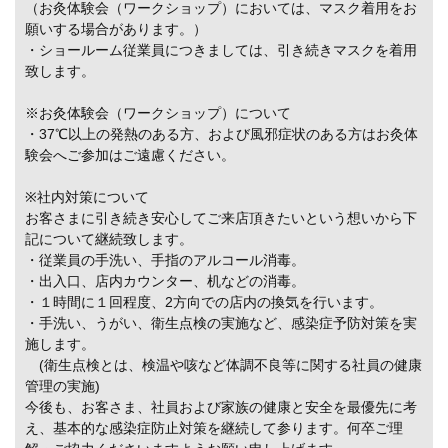
（お灸体験会（ワークショップ）においては、マスク着用をお
願いする場合があります。）
・ショールーム従業員につきましては、引き続きマスクを着用
致します。
※お灸体験会（ワークショップ）について
・37℃以上の発熱のある方、および風邪症状のある方はお灸体
験会へご参加はご遠慮ください。
※社内対策について
お客さまに引き続き安心してご来店頂きたいという想いから下
記について継続致します。
・従業員の手洗い、手指のアルコール消毒。
・出入口、店内カウンター、机などの消毒。
・１時間に１回程度、2方向での店内の換気を行います。
・手洗い、うがい、衛生点検の実施など、感染症予防対策を実
施します。
(衛生点検とは、検温や咳など体調不良等に関する社員の健康
管理の実施)
今後も、お客さま、社員および家族の健康と安全を最優先に考
え、基本的な感染症防止対策を継続して参ります。何卒ご理