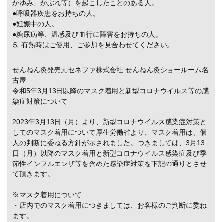
かゆみ、かぶれ等）を起こしたことのある人。
●呼吸器疾患をお持ちの人。
●妊娠中の人。
●糖尿病等、温感及び血行に障害をお持ちの人。
⒌ 有熱時はご使用、ご参加を見合わせてください。
せんねん灸発売元セネファ株式会社 せんねん灸ショールーム名
古屋
令和5年3月13日以降のマスク着用と新型コロナウイルス等の感
染症対策について
2023年3月13日（月）より、新型コロナウイルス感染症対策と
してのマスク着用について厚生労働省より、マスク着用は、個
人の判断に委ねる方針が示されました。つきましては、3月13
日（月）以降のマスク着用と新型コロナウイルス感染症及び季
節性インフルエンザ等を含めた感染症対策を下記の通りとさせ
て頂きます。
※マスク着用について
・店内でのマスク着用につきましては、お客様のご判断に委ね
ます。