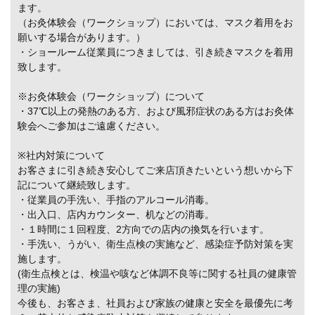
ます。
（お灸体験会（ワークショップ）においては、マスク着用をお
願いする場合があります。）
・ショールーム従業員につきましては、引き続きマスクを着用
致します。
※お灸体験会（ワークショップ）について
・37℃以上の発熱のある方、および風邪症状のある方はお灸体
験会へご参加はご遠慮ください。
※社内対策について
お客さまに引き続き安心してご来店頂きたいという想いから下
記について継続致します。
・従業員の手洗い、手指のアルコール消毒。
・出入口、店内カウンター、机などの消毒。
・１時間に１回程度、2方向での店内の換気を行います。
・手洗い、うがい、衛生点検の実施など、感染症予防対策を実
施します。
(衛生点検とは、検温や咳など体調不良等に関する社員の健康管
理の実施)
今後も、お客さま、社員および家族の健康と安全を最優先に考