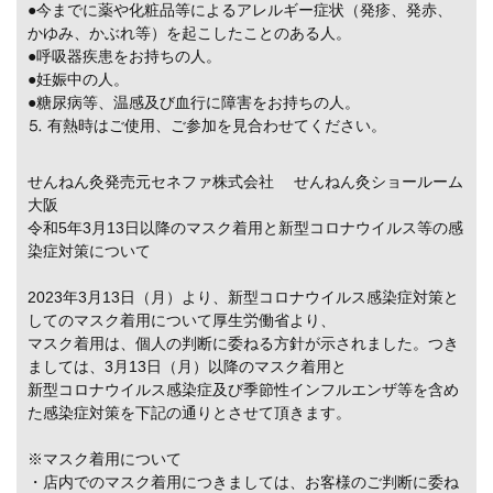
●今までに薬や化粧品等によるアレルギー症状（発疹、発赤、
かゆみ、かぶれ等）を起こしたことのある人。
●呼吸器疾患をお持ちの人。
●妊娠中の人。
●糖尿病等、温感及び血行に障害をお持ちの人。
⒌ 有熱時はご使用、ご参加を見合わせてください。
せんねん灸発売元セネファ株式会社 せんねん灸ショールーム
大阪
令和5年3月13日以降のマスク着用と新型コロナウイルス等の感
染症対策について
2023年3月13日（月）より、新型コロナウイルス感染症対策と
してのマスク着用について厚生労働省より、
マスク着用は、個人の判断に委ねる方針が示されました。つき
ましては、3月13日（月）以降のマスク着用と
新型コロナウイルス感染症及び季節性インフルエンザ等を含め
た感染症対策を下記の通りとさせて頂きます。
※マスク着用について
・店内でのマスク着用につきましては、お客様のご判断に委ね