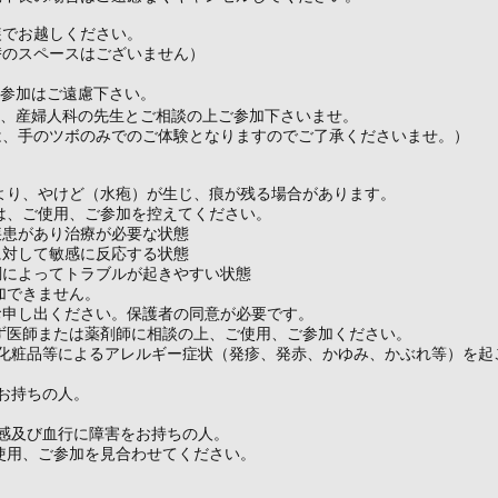
装でお越しください。
替のスペースはございません）
の参加はご遠慮下さい。
は、産婦人科の先生とご相談の上ご参加下さいませ。
は、手のツボのみでのご体験となりますのでご了承くださいませ。）
より、やけど（水疱）が生じ、痕が残る場合があります。
は、ご使用、ご参加を控えてください。
疾患があり治療が必要な状態
に対して敏感に反応する状態
調によってトラブルが起きやすい状態
加できません。
お申し出ください。保護者の同意が必要です。
ず医師または薬剤師に相談の上、ご使用、ご参加ください。
や化粧品等によるアレルギー症状（発疹、発赤、かゆみ、かぶれ等）を起
お持ちの人。
温感及び血行に障害をお持ちの人。
使用、ご参加を見合わせてください。