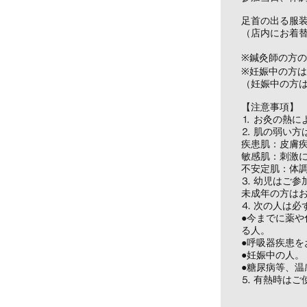
足首の出る服
（店内にお着
※鍼灸師の方
※妊娠中の方
（妊娠中の方
【注意事項】
⒈ お灸の熱に
⒉ 肌の弱い方
疾患肌：皮膚
敏感肌：刺激
不安定肌：体
⒊ 幼児はご参
未成年の方は
⒋ 次の人は必
●今までに薬
る人。
●呼吸器疾患を
●妊娠中の人。
●糖尿病等、
⒌ 有熱時はご