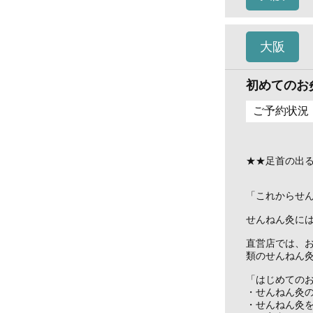
大阪
初めてのお
ご予約状況
★★足首の出
「これからせ
せんねん灸に
直営店では、
類のせんねん
「はじめての
・せんねん灸
・せんねん灸