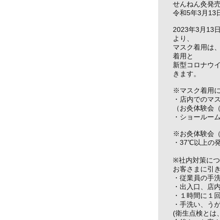
せんねん灸発
令和5年3月1
2023年3月
より、
マスク着用は、
着用と
新型コロナウ
きます。
※マスク着用
・店内でのマ
（お灸体験会
・ショールー
※お灸体験会
・37℃以上の
※社内対策に
お客さまに引
・従業員の手
・出入口、店
・１時間に１
・手洗い、う
(衛生点検とは