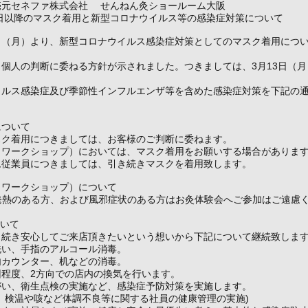
売元セネファ株式会社 せんねん灸ショールーム大阪
3日以降のマスク着用と新型コロナウイルス等の感染症対策について
13日（月）より、新型コロナウイルス感染症対策としてのマスク着用につ
個人の判断に委ねる方針が示されました。つきましては、3月13日（
イルス感染症及び季節性インフルエンザ等を含めた感染症対策を下記の
について
スク着用につきましては、お客様のご判断に委ねます。
（ワークショップ）においては、マスク着用をお願いする場合がありま
ム従業員につきましては、引き続きマスクを着用致します。
（ワークショップ）について
発熱のある方、および風邪症状のある方はお灸体験会へご参加はご遠慮
ついて
き続き安心してご来店頂きたいという想いから下記について継続致しま
洗い、手指のアルコール消毒。
内カウンター、机などの消毒。
回程度、2方向での店内の換気を行います。
がい、衛生点検の実施など、感染症予防対策を実施します。
、検温や咳など体調不良等に関する社員の健康管理の実施)