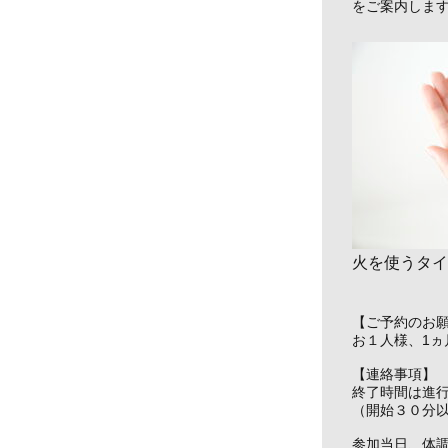
をご案内しま
火を使うタイ
【ご予約のお
お１人様、1
【連絡事項】
終了時間は進
（開始３０分
参加当日、体