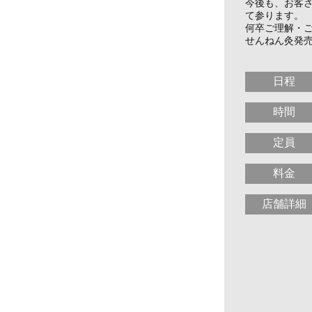
今後も、お客
て参ります。
何卒ご理解・
せんねん灸発
日程
時間
定員
料金
店舗詳細