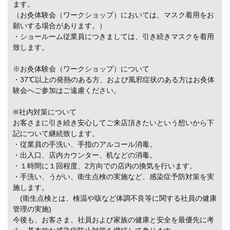
ます。
（お灸体験会（ワークショップ）においては、マスク着用をお
願いする場合があります。）
・ショールーム従業員につきましては、引き続きマスクを着用
致します。
※お灸体験会（ワークショップ）について
・37℃以上の発熱のある方、および風邪症状のある方はお灸体
験会へご参加はご遠慮ください。
※社内対策について
お客さまに引き続き安心してご来店頂きたいという想いから下
記について継続致します。
・従業員の手洗い、手指のアルコール消毒。
・出入口、店内カウンター、机などの消毒。
・１時間に１回程度、2方向での店内の換気を行います。
・手洗い、うがい、衛生点検の実施など、感染症予防対策を実
施します。
(衛生点検とは、検温や咳など体調不良等に関する社員の健康
管理の実施)
今後も、お客さま、社員および家族の健康と安全を最優先に考