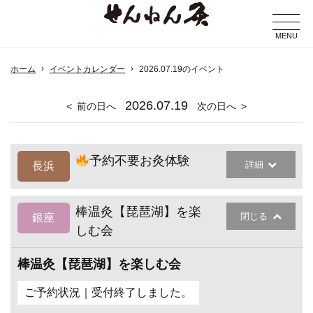
MENU
ホーム
イベントカレンダー
2026.07.19のイベント
2026
.07.19
前の日へ
次の日へ
予約不要お灸体験
詳細
長浜
棒温灸【琵琶湖】を楽
閉じる
銀座
しむ会
棒温灸【琵琶湖】を楽しむ会
ご予約状況｜受付終了しました。