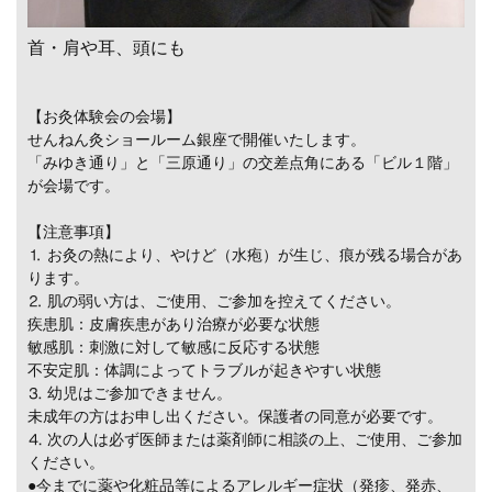
首・肩や耳、頭にも
【お灸体験会の会場】
せんねん灸ショールーム銀座で開催いたします。
「みゆき通り」と「三原通り」の交差点角にある「ビル１階」
が会場です。
【注意事項】
⒈ お灸の熱により、やけど（水疱）が生じ、痕が残る場合があ
ります。
⒉ 肌の弱い方は、ご使用、ご参加を控えてください。
疾患肌：皮膚疾患があり治療が必要な状態
敏感肌：刺激に対して敏感に反応する状態
不安定肌：体調によってトラブルが起きやすい状態
⒊ 幼児はご参加できません。
未成年の方はお申し出ください。保護者の同意が必要です。
⒋ 次の人は必ず医師または薬剤師に相談の上、ご使用、ご参加
ください。
●今までに薬や化粧品等によるアレルギー症状（発疹、発赤、