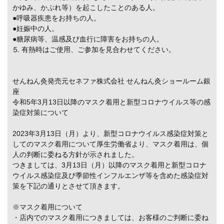
かゆみ、かぶれ等）を起こしたことのある人。
●呼吸器疾患をお持ちの人。
●妊娠中の人。
●糖尿病等、温感及び血行に障害をお持ちの人。
⒌ 有熱時はご使用、ご参加を見合わせてください。
せんねん灸発売元セネファ株式会社 せんねん灸ショールーム銀
座
令和5年3月13日以降のマスク着用と新型コロナウイルス等の感
染症対策について
2023年3月13日（月）より、新型コロナウイルス感染症対策と
してのマスク着用について厚生労働省より、マスク着用は、個
人の判断に委ねる方針が示されました。
つきましては、3月13日（月）以降のマスク着用と新型コロナ
ウイルス感染症及び季節性インフルエンザ等を含めた感染症対
策を下記の通りとさせて頂きます。
※マスク着用について
・店内でのマスク着用につきましては、お客様のご判断に委ね