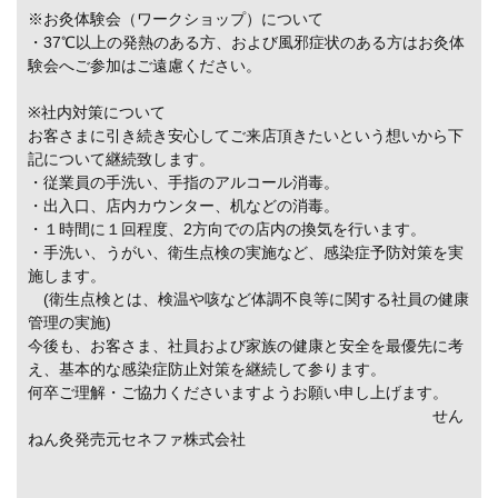
※お灸体験会（ワークショップ）について
・37℃以上の発熱のある方、および風邪症状のある方はお灸体
験会へご参加はご遠慮ください。
※社内対策について
お客さまに引き続き安心してご来店頂きたいという想いから下
記について継続致します。
・従業員の手洗い、手指のアルコール消毒。
・出入口、店内カウンター、机などの消毒。
・１時間に１回程度、2方向での店内の換気を行います。
・手洗い、うがい、衛生点検の実施など、感染症予防対策を実
施します。
(衛生点検とは、検温や咳など体調不良等に関する社員の健康
管理の実施)
今後も、お客さま、社員および家族の健康と安全を最優先に考
え、基本的な感染症防止対策を継続して参ります。
何卒ご理解・ご協力くださいますようお願い申し上げます。
せん
ねん灸発売元セネファ株式会社