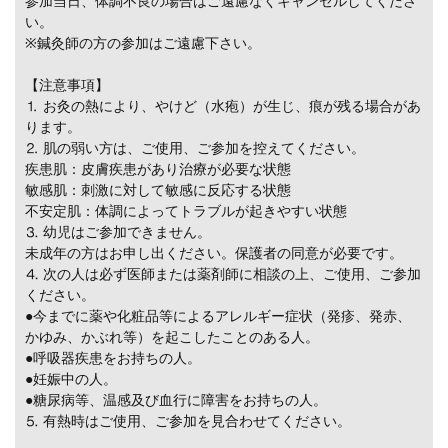
参加当日、体調不良の場合はご遠慮なくキャンセルしてくださ
い。
※鍼灸師の方の参加はご遠慮下さい。
【注意事項】
⒈ お灸の熱により、やけど（水疱）が生じ、痕が残る場合があ
ります。
⒉ 肌の弱い方は、ご使用、ご参加を控えてください。
疾患肌：皮膚疾患があり治療が必要な状態
敏感肌：刺激に対して敏感に反応する状態
不安定肌：体調によってトラブルが起きやすい状態
⒊ 幼児はご参加できません。
未成年の方はお申し出ください。保護者の同意が必要です。
⒋ 次の人は必ず医師または薬剤師に相談の上、ご使用、ご参加
ください。
●今までに薬や化粧品等によるアレルギー症状（発疹、発赤、
かゆみ、かぶれ等）を起こしたことのある人。
●呼吸器疾患をお持ちの人。
●妊娠中の人。
●糖尿病等、温感及び血行に障害をお持ちの人。
⒌ 有熱時はご使用、ご参加を見合わせてください。