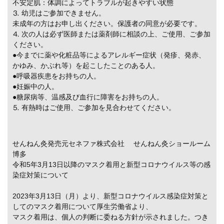
不安定肌：体調によってトラブルが起きやすい状態
⒊ 幼児はご参加できません。
未成年の方はお申し出ください。保護者の同意が必要です。
⒋ 次の人は必ず医師または薬剤師に相談の上、ご使用、ご参加
ください。
●今までに薬や化粧品等によるアレルギー症状（発疹、発赤、
かゆみ、かぶれ等）を起こしたことのある人。
●呼吸器疾患をお持ちの人。
●妊娠中の人。
●糖尿病等、温感及び血行に障害をお持ちの人。
⒌ 有熱時はご使用、ご参加を見合わせてください。
せんねん灸発売元セネファ株式会社 せんねん灸ショールーム
博多
令和5年3月13日以降のマスク着用と新型コロナウイルス等の感
染症対策について
2023年3月13日（月）より、新型コロナウイルス感染症対策と
してのマスク着用について厚生労働省より、
マスク着用は、個人の判断に委ねる方針が示されました。つき