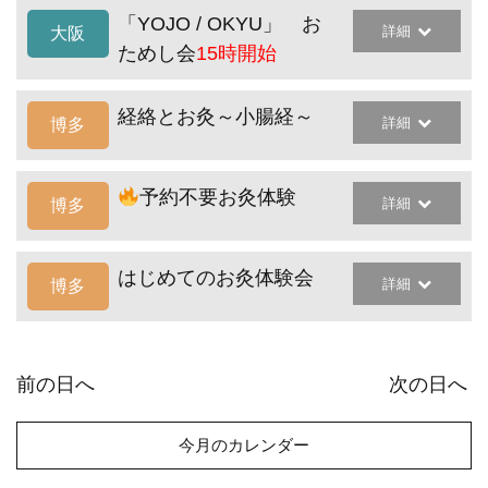
「YOJO / OKYU」 お
詳細
大阪
ためし会
15時開始
経絡とお灸～小腸経～
詳細
博多
予約不要お灸体験
詳細
博多
はじめてのお灸体験会
詳細
博多
前の日へ
次の日へ
今月のカレンダー