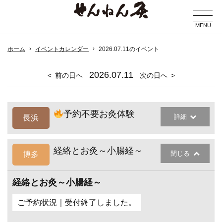
MENU
ホーム
イベントカレンダー
2026.07.11のイベント
2026
.07.11
前の日へ
次の日へ
予約不要お灸体験
詳細
長浜
経絡とお灸～小腸経～
閉じる
博多
経絡とお灸～小腸経～
ご予約状況｜受付終了しました。