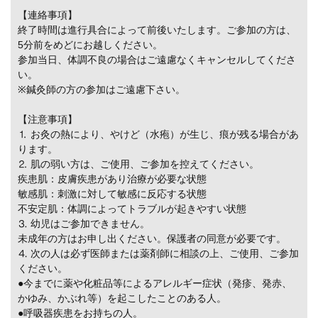
【連絡事項】
終了時間は進行具合によって前後いたします。ご参加の方は、
5分前をめどにお越しください。
参加当日、体調不良の場合はご遠慮なくキャンセルしてくださ
い。
※鍼灸師の方の参加はご遠慮下さい。
【注意事項】
⒈ お灸の熱により、やけど（水疱）が生じ、痕が残る場合があ
ります。
⒉ 肌の弱い方は、ご使用、ご参加を控えてください。
疾患肌：皮膚疾患があり治療が必要な状態
敏感肌：刺激に対して敏感に反応する状態
不安定肌：体調によってトラブルが起きやすい状態
⒊ 幼児はご参加できません。
未成年の方はお申し出ください。保護者の同意が必要です。
⒋ 次の人は必ず医師または薬剤師に相談の上、ご使用、ご参加
ください。
●今までに薬や化粧品等によるアレルギー症状（発疹、発赤、
かゆみ、かぶれ等）を起こしたことのある人。
●呼吸器疾患をお持ちの人。