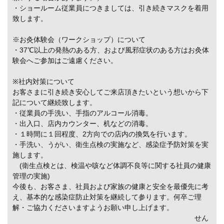
・ショールーム従業員につきましては、引き続きマスクを着用
致します。
※お灸体験会（ワークショップ）について
・37℃以上の発熱のある方、および風邪症状のある方はお灸体
験会へご参加はご遠慮ください。
※社内対策について
お客さまに引き続き安心してご来店頂きたいという想いから下
記について継続致します。
・従業員の手洗い、手指のアルコール消毒。
・出入口、店内カウンター、机などの消毒。
・１時間に１回程度、2方向での店内の換気を行います。
・手洗い、うがい、衛生点検の実施など、感染症予防対策を実
施します。
(衛生点検とは、検温や咳など体調不良等に関する社員の健康
管理の実施)
今後も、お客さま、社員および家族の健康と安全を最優先に考
え、基本的な感染症防止対策を継続して参ります。何卒ご理
解・ご協力くださいますようお願い申し上げます。
せん