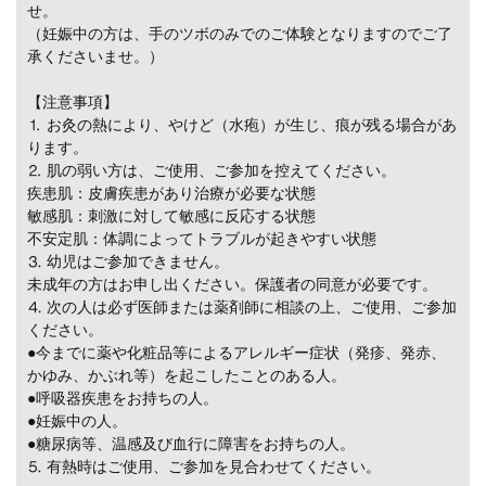
せ。
（妊娠中の方は、手のツボのみでのご体験となりますのでご了
承くださいませ。）
【注意事項】
⒈ お灸の熱により、やけど（水疱）が生じ、痕が残る場合があ
ります。
⒉ 肌の弱い方は、ご使用、ご参加を控えてください。
疾患肌：皮膚疾患があり治療が必要な状態
敏感肌：刺激に対して敏感に反応する状態
不安定肌：体調によってトラブルが起きやすい状態
⒊ 幼児はご参加できません。
未成年の方はお申し出ください。保護者の同意が必要です。
⒋ 次の人は必ず医師または薬剤師に相談の上、ご使用、ご参加
ください。
●今までに薬や化粧品等によるアレルギー症状（発疹、発赤、
かゆみ、かぶれ等）を起こしたことのある人。
●呼吸器疾患をお持ちの人。
●妊娠中の人。
●糖尿病等、温感及び血行に障害をお持ちの人。
⒌ 有熱時はご使用、ご参加を見合わせてください。