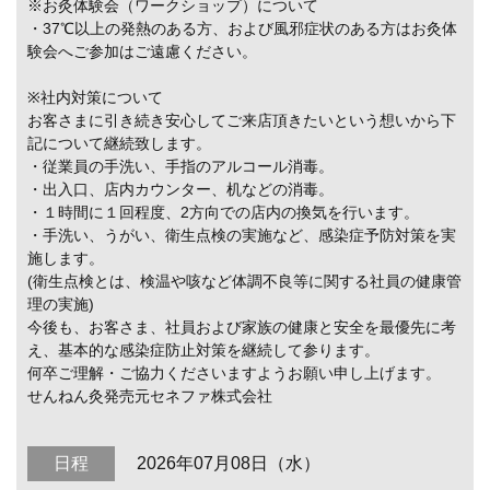
※お灸体験会（ワークショップ）について
・37℃以上の発熱のある方、および風邪症状のある方はお灸体
験会へご参加はご遠慮ください。
※社内対策について
お客さまに引き続き安心してご来店頂きたいという想いから下
記について継続致します。
・従業員の手洗い、手指のアルコール消毒。
・出入口、店内カウンター、机などの消毒。
・１時間に１回程度、2方向での店内の換気を行います。
・手洗い、うがい、衛生点検の実施など、感染症予防対策を実
施します。
(衛生点検とは、検温や咳など体調不良等に関する社員の健康管
理の実施)
今後も、お客さま、社員および家族の健康と安全を最優先に考
え、基本的な感染症防止対策を継続して参ります。
何卒ご理解・ご協力くださいますようお願い申し上げます。
せんねん灸発売元セネファ株式会社
日程
2026年07月08日（水）