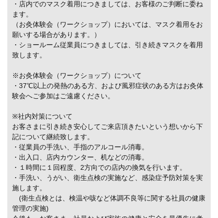
・店内でのマスク着用につきましては、お客様のご判断に委ね
ます。
（お灸体験会（ワークショップ）においては、マスク着用をお
願いする場合があります。）
・ショールーム従業員につきましては、引き続きマスクを着用
致します。
※お灸体験会（ワークショップ）について
・37℃以上の発熱のある方、および風邪症状のある方はお灸体
験会へご参加はご遠慮ください。
※社内対策について
お客さまに引き続き安心してご来店頂きたいという想いから下
記について継続致します。
・従業員の手洗い、手指のアルコール消毒。
・出入口、店内カウンター、机などの消毒。
・１時間に１回程度、2方向での店内の換気を行います。
・手洗い、うがい、衛生点検の実施など、感染症予防対策を実
施します。
(衛生点検とは、検温や咳など体調不良等に関する社員の健康
管理の実施)