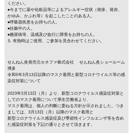
ください。
●今までに薬や化粧品等によるアレルギー症状（発疹、発赤、
かゆみ、かぶれ等）を起こしたことのある人。
●呼吸器疾患をお持ちの人。
●妊娠中の人。
●糖尿病等、温感及び血行に障害をお持ちの人。
⒌ 有熱時はご使用、ご参加を見合わせてください。
せんねん灸発売元セネファ株式会社 せんねん灸ショールーム
博多
令和5年3月13日以降のマスク着用と新型コロナウイルス等の感
染症対策について
2023年3月13日（月）より、新型コロナウイルス感染症対策と
してのマスク着用について厚生労働省より、
マスク着用は、個人の判断に委ねる方針が示されました。つき
ましては、3月13日（月）以降のマスク着用と
新型コロナウイルス感染症及び季節性インフルエンザ等を含め
た感染症対策を下記の通りとさせて頂きます。