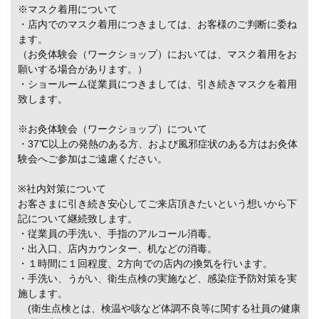
※マスク着用について
・店内でのマスク着用につきましては、お客様のご判断に委ね
ます。
（お灸体験会（ワークショップ）においては、マスク着用をお
願いする場合があります。）
・ショールーム従業員につきましては、引き続きマスクを着用
致します。
※お灸体験会（ワークショップ）について
・37℃以上の発熱のある方、および風邪症状のある方はお灸体
験会へご参加はご遠慮ください。
※社内対策について
お客さまに引き続き安心してご来店頂きたいという想いから下
記について継続致します。
・従業員の手洗い、手指のアルコール消毒。
・出入口、店内カウンター、机などの消毒。
・１時間に１回程度、2方向での店内の換気を行います。
・手洗い、うがい、衛生点検の実施など、感染症予防対策を実
施します。
(衛生点検とは、検温や咳など体調不良等に関する社員の健康