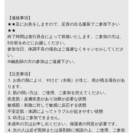
【連絡事項】
★★足にお灸をしますので、足首の出る服装でご参加下さい
★★
終了時間は進行具合によって前後いたします。ご参加の方は、
5分前をめどにお越しください。
参加当日、体調不良の場合はご遠慮なくキャンセルしてくださ
い。
※鍼灸師の方の参加はご遠慮下さい。
【注意事項】
⒈ お灸の熱により、やけど（水疱）が生じ、痕が残る場合があ
ります。
⒉ 肌の弱い方は、ご使用、ご参加を控えてください。
疾患肌：皮膚疾患があり治療が必要な状態
敏感肌：刺激に対して敏感に反応する状態
不安定肌：体調によってトラブルが起きやすい状態
⒊ 幼児はご参加できません。
未成年の方はお申し出ください。保護者の同意が必要です。
⒋ 次の人は必ず医師または薬剤師に相談の上、ご使用、ご参加