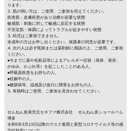
ります。
⒉ 肌の弱い方は、ご使用、ご参加を控えてください。
疾患肌：皮膚疾患があり治療が必要な状態
敏感肌：刺激に対して敏感に反応する状態
不安定肌：体調によってトラブルが起きやすい状態
⒊ 幼児はご参加できません。
未成年の方はお申し出ください。保護者の同意が必要です。
⒋ 次の人は必ず医師または薬剤師に相談の上、ご使用、ご参加
ください。
●今までに薬や化粧品等によるアレルギー症状（発疹、発赤、
かゆみ、かぶれ等）を起こしたことのある人。
●呼吸器疾患をお持ちの人。
●妊娠中の人。
●糖尿病等、温感及び血行に障害をお持ちの人。
⒌ 有熱時はご使用、ご参加を見合わせてください。
せんねん灸発売元セネファ株式会社 せんねん灸ショールーム
博多
令和5年3月13日以降のマスク着用と新型コロナウイルス等の感
染症対策について