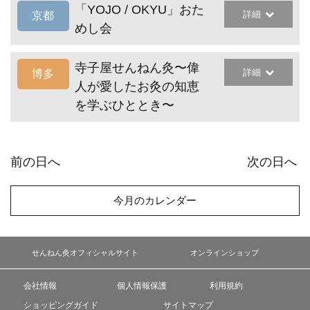
「YOJO / OKYU」おた
詳細
京都
めし会
寺子屋せんねん灸〜偉
詳細
博多
人が愛したお灸の知恵
を学ぶひととき〜
前の日へ
次の日へ
今月のカレンダー
せんねん灸オフィシャルサイト
オンラインショップ
会社情報
個人情報保護
利用規約
ショッピングガイド
サイトマップ