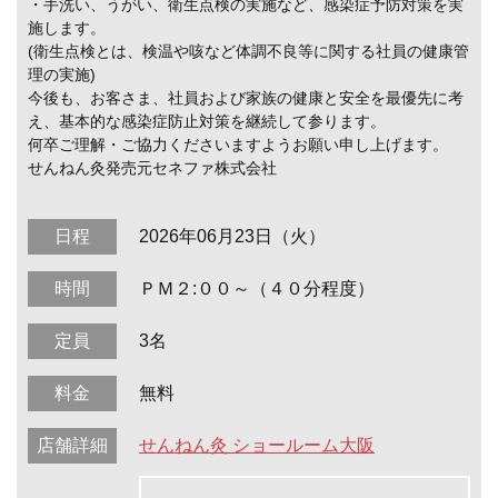
・手洗い、うがい、衛生点検の実施など、感染症予防対策を実
施します。
(衛生点検とは、検温や咳など体調不良等に関する社員の健康管
理の実施)
今後も、お客さま、社員および家族の健康と安全を最優先に考
え、基本的な感染症防止対策を継続して参ります。
何卒ご理解・ご協力くださいますようお願い申し上げます。
せんねん灸発売元セネファ株式会社
日程
2026年06月23日（火）
時間
ＰＭ２:００～（４０分程度）
定員
3名
料金
無料
店舗詳細
せんねん灸 ショールーム大阪