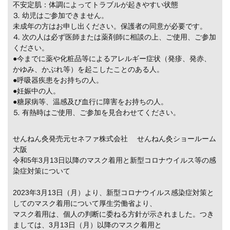
不安定肌：体調によってトラブルが起きやすい状態
⒊ 幼児はご参加できません。
未成年の方はお申し出ください。保護者の同意が必要です。
⒋ 次の人は必ず医師または薬剤師に相談の上、ご使用、ご参加
ください。
●今までに薬や化粧品等によるアレルギー症状（発疹、発赤、
かゆみ、かぶれ等）を起こしたことのある人。
●呼吸器疾患をお持ちの人。
●妊娠中の人。
●糖尿病等、温感及び血行に障害をお持ちの人。
⒌ 有熱時はご使用、ご参加を見合わせてください。
せんねん灸発売元セネファ株式会社 せんねん灸ショールーム
大阪
令和5年3月13日以降のマスク着用と新型コロナウイルス等の感
染症対策について
2023年3月13日（月）より、新型コロナウイルス感染症対策と
してのマスク着用について厚生労働省より、
マスク着用は、個人の判断に委ねる方針が示されました。つき
ましては、3月13日（月）以降のマスク着用と