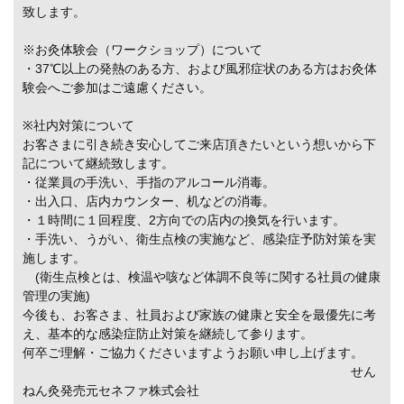
致します。
※お灸体験会（ワークショップ）について
・37℃以上の発熱のある方、および風邪症状のある方はお灸体
験会へご参加はご遠慮ください。
※社内対策について
お客さまに引き続き安心してご来店頂きたいという想いから下
記について継続致します。
・従業員の手洗い、手指のアルコール消毒。
・出入口、店内カウンター、机などの消毒。
・１時間に１回程度、2方向での店内の換気を行います。
・手洗い、うがい、衛生点検の実施など、感染症予防対策を実
施します。
(衛生点検とは、検温や咳など体調不良等に関する社員の健康
管理の実施)
今後も、お客さま、社員および家族の健康と安全を最優先に考
え、基本的な感染症防止対策を継続して参ります。
何卒ご理解・ご協力くださいますようお願い申し上げます。
せん
ねん灸発売元セネファ株式会社