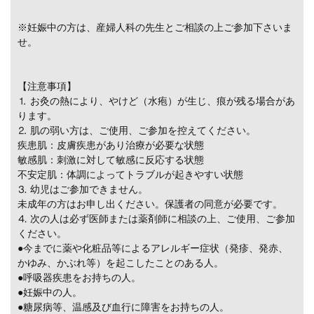
※妊娠中の方は、産婦人科の先生とご相談の上ご参加下さいま
せ。
【注意事項】
⒈ お灸の熱により、やけど（水疱）が生じ、痕が残る場合があ
ります。
⒉ 肌の弱い方は、ご使用、ご参加を控えてください。
疾患肌：皮膚疾患があり治療が必要な状態
敏感肌：刺激に対して敏感に反応する状態
不安定肌：体調によってトラブルが起きやすい状態
⒊ 幼児はご参加できません。
未成年の方はお申し出ください。保護者の同意が必要です。
⒋ 次の人は必ず医師または薬剤師に相談の上、ご使用、ご参加
ください。
●今までに薬や化粧品等によるアレルギー症状（発疹、発赤、
かゆみ、かぶれ等）を起こしたことのある人。
●呼吸器疾患をお持ちの人。
●妊娠中の人。
●糖尿病等、温感及び血行に障害をお持ちの人。