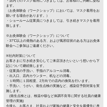
・店内でのマスク着用につきましては、お客様のご判断に委ね
ます。
（お灸体験会（ワークショップ）においては、マスク着用をお
願いする場合があります。）
・ショールーム従業員につきましては、引き続きマスクを着用
致します。
※お灸体験会（ワークショップ）について
・37℃以上の発熱のある方、および風邪症状のある方はお灸体
験会へご参加はご遠慮ください。
※社内対策について
お客さまに引き続き安心してご来店頂きたいという想いから下
記について継続致します。
・従業員の手洗い、手指のアルコール消毒。
・出入口、店内カウンター、机などの消毒。
・１時間に１回程度、2方向での店内の換気を行います。
・手洗い、うがい、衛生点検の実施など、感染症予防対策を実
施します。
(衛生点検とは、検温や咳など体調不良等に関する社員の健康
管理の実施)
今後も、お客さま、社員および家族の健康と安全を最優先に考