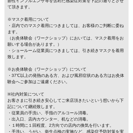
節性インフルエンザ等を含めた感染症対策を下記の通りとさせ
て頂きます。
※マスク着用について
・店内でのマスク着用につきましては、お客様のご判断に委ね
ます。
（お灸体験会（ワークショップ）においては、マスク着用をお
願いする場合があります。）
・ショールーム従業員につきましては、引き続きマスクを着用
致します。
※お灸体験会（ワークショップ）について
・37℃以上の発熱のある方、および風邪症状のある方はお灸体
験会へご参加はご遠慮ください。
※社内対策について
お客さまに引き続き安心してご来店頂きたいという想いから下
記について継続致します。
・従業員の手洗い、手指のアルコール消毒。
・出入口、店内カウンター、机などの消毒。
・１時間に１回程度、2方向での店内の換気を行います。
・手洗い、うがい、衛生点検の実施など、感染症予防対策を実