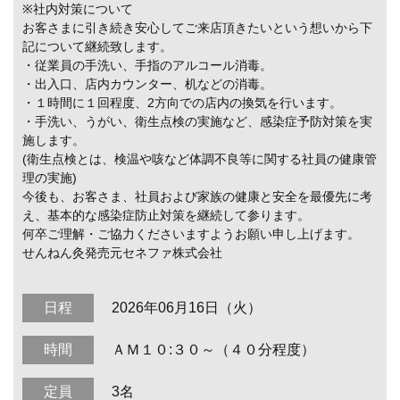
※社内対策について
お客さまに引き続き安心してご来店頂きたいという想いから下
記について継続致します。
・従業員の手洗い、手指のアルコール消毒。
・出入口、店内カウンター、机などの消毒。
・１時間に１回程度、2方向での店内の換気を行います。
・手洗い、うがい、衛生点検の実施など、感染症予防対策を実
施します。
(衛生点検とは、検温や咳など体調不良等に関する社員の健康管
理の実施)
今後も、お客さま、社員および家族の健康と安全を最優先に考
え、基本的な感染症防止対策を継続して参ります。
何卒ご理解・ご協力くださいますようお願い申し上げます。
せんねん灸発売元セネファ株式会社
日程
2026年06月16日（火）
時間
ＡＭ１０:３０～（４０分程度）
定員
3名