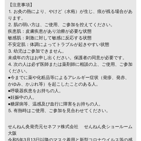
【注意事項】
⒈ お灸の熱により、やけど（水疱）が生じ、痕が残る場合があ
ります。
⒉ 肌の弱い方は、ご使用、ご参加を控えてください。
疾患肌：皮膚疾患があり治療が必要な状態
敏感肌：刺激に対して敏感に反応する状態
不安定肌：体調によってトラブルが起きやすい状態
⒊ 幼児はご参加できません。
未成年の方はお申し出ください。保護者の同意が必要です。
⒋ 次の人は必ず医師または薬剤師に相談の上、ご使用、ご参加
ください。
●今までに薬や化粧品等によるアレルギー症状（発疹、発赤、
かゆみ、かぶれ等）を起こしたことのある人。
●呼吸器疾患をお持ちの人。
●妊娠中の人。
●糖尿病等、温感及び血行に障害をお持ちの人。
⒌ 有熱時はご使用、ご参加を見合わせてください。
せんねん灸発売元セネファ株式会社 せんねん灸ショールーム
大阪
令和5年3月13日以降のマスク着用と新型コロナウイルス等の感