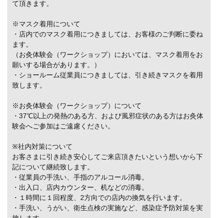
て頂きます。
※マスク着用について
・店内でのマスク着用につきましては、お客様のご判断に委ね
ます。
（お灸体験会（ワークショップ）においては、マスク着用をお
願いする場合があります。）
・ショールーム従業員につきましては、引き続きマスクを着用
致します。
※お灸体験会（ワークショップ）について
・37℃以上の発熱のある方、および風邪症状のある方はお灸体
験会へご参加はご遠慮ください。
※社内対策について
お客さまに引き続き安心してご来店頂きたいという想いから下
記について継続致します。
・従業員の手洗い、手指のアルコール消毒。
・出入口、店内カウンター、机などの消毒。
・１時間に１回程度、2方向での店内の換気を行います。
・手洗い、うがい、衛生点検の実施など、感染症予防対策を実
施します。