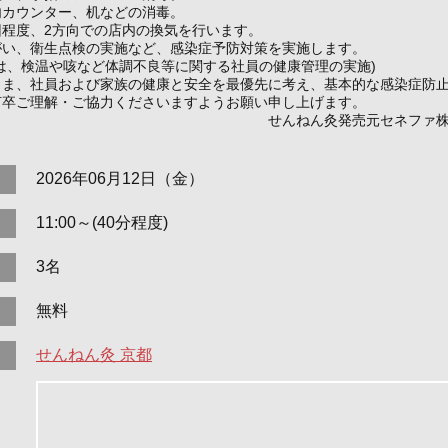
内カウンター、机などの消毒。
回程度、2方向での店内の換気を行います。
がい、衛生点検の実施など、感染症予防対策を実施します。
は、検温や咳など体調不良等に関する社員の健康管理の実施)
さま、社員および家族の健康と安全を最優先に考え、基本的な感染症防
何卒ご理解・ご協力くださいますようお願い申し上げます。
ねん灸発売元セネファ株式
2026年06月12日（金）
11:00～(40分程度)
3名
無料
せんねん灸 京都