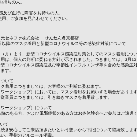
お持ちの人。
温感及び血行に障害をお持ちの人。
使用、ご参加を見合わせてください。
売元セネファ株式会社 せんねん灸京都店
3日以降のマスク着用と新型コロナウイルス等の感染症対策について
13日（月）より、新型コロナウイルス感染症対策としてのマスク着用につ
用は、個人の判断に委ねる方針が示されました。つきましては、3月1
新型コロナウイルス感染症及び季節性インフルエンザ等を含めた感染症
きます。
について
スク着用につきましては、お客様のご判断に委ねます。
（ワークショップ）においては、マスク着用をお願いする場合がありま
ム従業員につきましては、引き続きマスクを着用致します。
（ワークショップ）について
発熱のある方、および風邪症状のある方はお灸体験会へご参加はご遠慮
ついて
き続き安心してご来店頂きたいという想いから下記について継続致しま
洗い、手指のアルコール消毒。