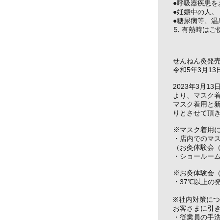
●呼吸器疾患を
●妊娠中の人。
●糖尿病等、
⒌ 有熱時はご
せんねん灸発
令和5年3月1
2023年3月
より、マスク着
マスク着用と
りとさせて頂
※マスク着用
・店内でのマ
（お灸体験会
・ショールー
※お灸体験会
・37℃以上の
※社内対策に
お客さまに引
・従業員の手