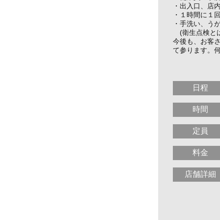
・出入口、店
・１時間に１
・手洗い、う
(衛生点検と
今後も、お客
て参ります。
せん
日程
時間
定員
料金
店舗詳細