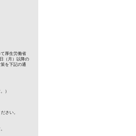
いて厚生労働省
3日（月）以降の
対策を下記の通
す。）
ください。
す。