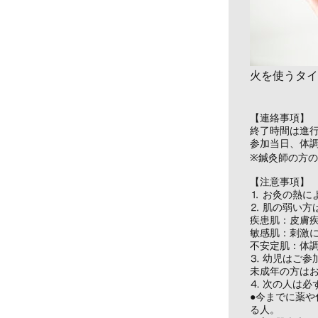
火を使うタイ
【連絡事項】
終了時間は進
参加当日、体
※鍼灸師の方
【注意事項】
⒈ お灸の熱に
⒉ 肌の弱い方
疾患肌：皮膚
敏感肌：刺激
不安定肌：体
⒊ 幼児はご参
未成年の方は
⒋ 次の人は必
●今までに薬
る人。