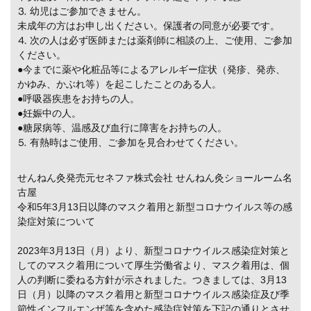
⒊ 幼児はご参加できません。
未成年の方はお申し出ください。保護者の同意が必要です。
⒋ 次の人は必ず医師または薬剤師に相談の上、ご使用、ご参加
ください。
●今までに薬や化粧品等によるアレルギー症状（発疹、発赤、
かゆみ、かぶれ等）を起こしたことのある人。
●呼吸器疾患をお持ちの人。
●妊娠中の人。
●糖尿病等、温感及び血行に障害をお持ちの人。
⒌ 有熱時はご使用、ご参加を見合わせてください。
せんねん灸発売元セネファ株式会社 せんねん灸ショールーム名
古屋
令和5年3月13日以降のマスク着用と新型コロナウイルス等の感
染症対策について
2023年3月13日（月）より、新型コロナウイルス感染症対策と
してのマスク着用について厚生労働省より、マスク着用は、個
人の判断に委ねる方針が示されました。つきましては、3月13
日（月）以降のマスク着用と新型コロナウイルス感染症及び季
節性インフルエンザ等を含めた感染症対策を下記の通りとさせ