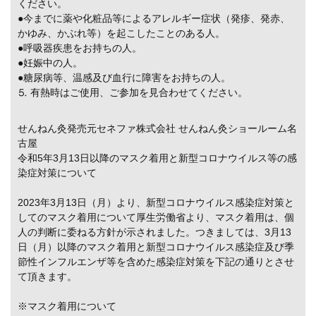
ください。
●今までに薬や化粧品等によるアレルギー症状（発疹、発赤、
かゆみ、かぶれ等）を起こしたことのある人。
●呼吸器疾患をお持ちの人。
●妊娠中の人。
●糖尿病等、温感及び血行に障害をお持ちの人。
⒌ 有熱時はご使用、ご参加を見合わせてください。
せんねん灸発売元セネファ株式会社 せんねん灸ショールーム名
古屋
令和5年3月13日以降のマスク着用と新型コロナウイルス等の感
染症対策について
2023年3月13日（月）より、新型コロナウイルス感染症対策と
してのマスク着用について厚生労働省より、マスク着用は、個
人の判断に委ねる方針が示されました。つきましては、3月13
日（月）以降のマスク着用と新型コロナウイルス感染症及び季
節性インフルエンザ等を含めた感染症対策を下記の通りとさせ
て頂きます。
※マスク着用について