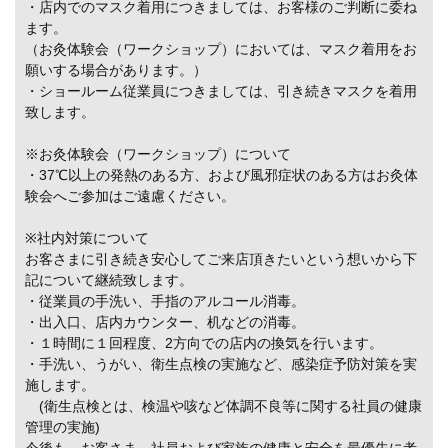
・店内でのマスク着用につきましては、お客様のご判断に委ね
ます。
（お灸体験会（ワークショップ）においては、マスク着用をお
願いする場合があります。）
・ショールーム従業員につきましては、引き続きマスクを着用
致します。
※お灸体験会（ワークショップ）について
・37℃以上の発熱のある方、および風邪症状のある方はお灸体
験会へご参加はご遠慮ください。
※社内対策について
お客さまに引き続き安心してご来店頂きたいという想いから下
記について継続致します。
・従業員の手洗い、手指のアルコール消毒。
・出入口、店内カウンター、机などの消毒。
・１時間に１回程度、2方向での店内の換気を行います。
・手洗い、うがい、衛生点検の実施など、感染症予防対策を実
施します。
(衛生点検とは、検温や咳など体調不良等に関する社員の健康
管理の実施)