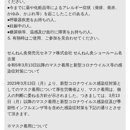
ください。
●今までに薬や化粧品等によるアレルギー症状（発疹、発赤、
かゆみ、かぶれ等）を起こしたことのある人。
●呼吸器疾患をお持ちの人。
●妊娠中の人。
●糖尿病等、温感及び血行に障害をお持ちの人。
⒌ 有熱時はご使用、ご参加を見合わせてください。
せんねん灸発売元セネファ株式会社 せんねん灸ショールーム名
古屋
令和5年3月13日以降のマスク着用と新型コロナウイルス等の感
染症対策について
2023年3月13日（月）より、新型コロナウイルス感染症対策と
してのマスク着用について厚生労働省より、マスク着用は、個
人の判断に委ねる方針が示されました。つきましては、3月13
日（月）以降のマスク着用と新型コロナウイルス感染症及び季
節性インフルエンザ等を含めた感染症対策を下記の通りとさせ
て頂きます。
※マスク着用について