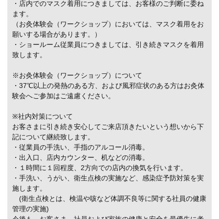
・店内でのマスク着用につきましては、お客様のご判断に委ね
ます。
（お灸体験会（ワークショップ）においては、マスク着用をお
願いする場合があります。）
・ショールーム従業員につきましては、引き続きマスクを着用
致します。
※お灸体験会（ワークショップ）について
・37℃以上の発熱のある方、および風邪症状のある方はお灸体
験会へご参加はご遠慮ください。
※社内対策について
お客さまに引き続き安心してご来店頂きたいという想いから下
記について継続致します。
・従業員の手洗い、手指のアルコール消毒。
・出入口、店内カウンター、机などの消毒。
・１時間に１回程度、2方向での店内の換気を行います。
・手洗い、うがい、衛生点検の実施など、感染症予防対策を実
施します。
(衛生点検とは、検温や咳など体調不良等に関する社員の健康
管理の実施)